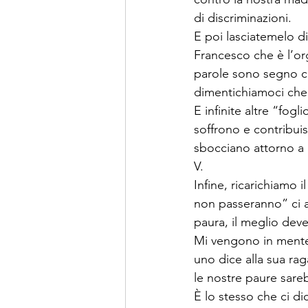
di discriminazioni.  
E poi lasciatemelo di
Francesco che è l’org
parole sono segno ch
dimentichiamoci che i
E infinite altre “fog
soffrono e contribui
sbocciano attorno a n
V. 
Infine, ricarichiamo 
non passeranno” ci a
paura, il meglio deve
Mi vengono in mente 
uno dice alla sua rag
le nostre paure sarebb
È lo stesso che ci di