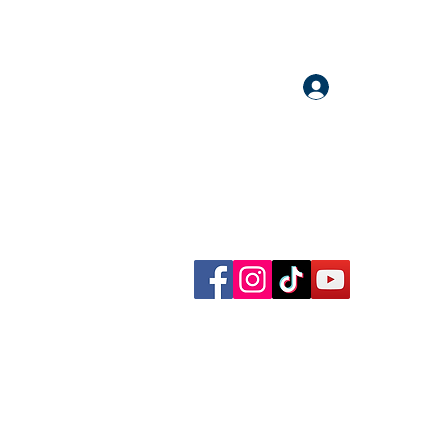
Accedi
llow me on Facebook, Instagram, TikTok and YouTube
rational content, reflections, exclusive reels and videos!