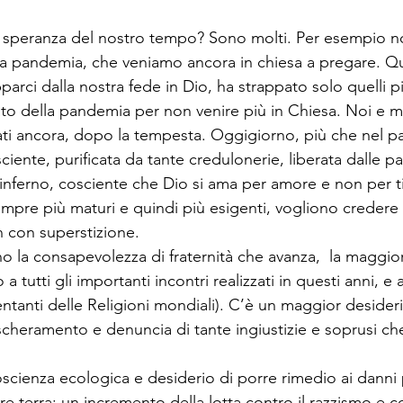
i speranza del nostro tempo? Sono molti. Per esempio no
sta pandemia, che veniamo ancora in chiesa a pregare. 
parci dalla nostra fede in Dio, ha strappato solo quelli pi
o della pandemia per non venire più in Chiesa. Noi e mol
nati ancora, dopo la tempesta. Oggigiorno, più che nel pa
sciente, purificata da tante credulonerie, liberata dalle pa
’inferno, cosciente che Dio si ama per amore e non per t
sempre più maturi e quindi più esigenti, vogliono credere
 con superstizione. 
no la consapevolezza di fraternità che avanza,  la maggior
 a tutti gli importanti incontri realizzati in questi anni, e
ntanti delle Religioni mondiali). C’è un maggior desiderio
ascheramento e denuncia di tante ingiustizie e soprusi ch
cienza ecologica e desiderio di porre rimedio ai danni 
e terra; un incremento della lotta contro il razzismo e c