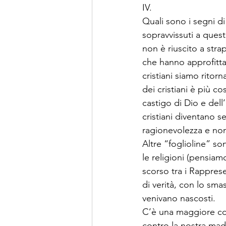
IV. 
Quali sono i segni d
sopravvissuti a que
non è riuscito a strap
che hanno approfittat
cristiani siamo ritor
dei cristiani è più co
castigo di Dio e dell
cristiani diventano 
ragionevolezza e non
Altre “foglioline” so
le religioni (pensiamo
scorso tra i Rapprese
di verità, con lo sm
venivano nascosti.  
C’è una maggiore cos
contro la nostra madr