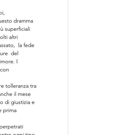
i, 
Questo dramma 
ù superficiali 
ti altri 
ssato,  la fede 
ure  del 
imore. I 
 con 
e tolleranza tra 
 anche il mese 
 di giustizia e 
e prima 
perpetrati 
ontro ogni tipo 