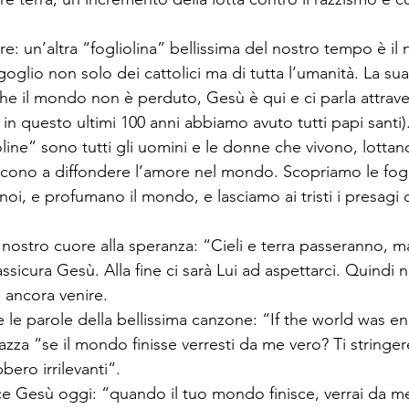
re: un’altra “fogliolina” bellissima del nostro tempo è il
oglio non solo dei cattolici ma di tutta l’umanità. La sua 
e il mondo non è perduto, Gesù è qui e ci parla attraver
n questo ultimi 100 anni abbiamo avuto tutti papi santi).
lioline” sono tutti gli uomini e le donne che vivono, lotta
scono a diffondere l’amore nel mondo. Scopriamo le fogl
oi, e profumano il mondo, e lasciamo ai tristi i presagi di
il nostro cuore alla speranza: “Cieli e terra passeranno, m
ssicura Gesù. Alla fine ci sarà Lui ad aspettarci. Quindi
 ancora venire.  
le parole della bellissima canzone: “If the world was e
azza “se il mondo finisse verresti da me vero? Ti stringere
ero irrilevanti”.  
ce Gesù oggi: “quando il tuo mondo finisce, verrai da me,