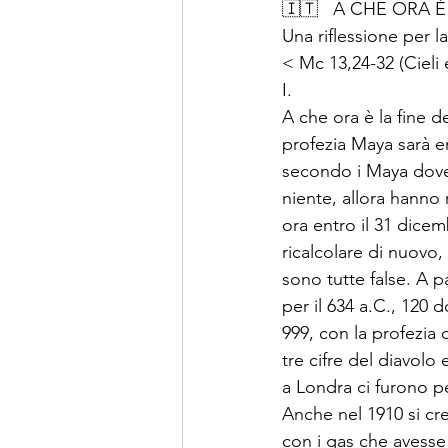
🇮🇹   A CHE ORA 
Una riflessione per l
< Mc 13,24-32 (Cieli 
I. 
A che ora è la fine
profezia Maya sarà e
secondo i Maya dove
niente, allora hanno 
ora entro il 31 dice
ricalcolare di nuovo
sono tutte false. A p
per il 634 a.C., 120 
999, con la profezia 
tre cifre del diavolo
a Londra ci furono p
Anche nel 1910 si cre
con i gas che avesse