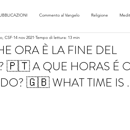
UBBLICAZIONI
Commento al Vangelo
Religione
Medit
no, CSF
14 nov 2021
Tempo di lettura: 13 min
HE ORA È LA FINE DEL
🇵🇹 A QUE HORAS É O
? 🇬🇧 WHAT TIME IS ..