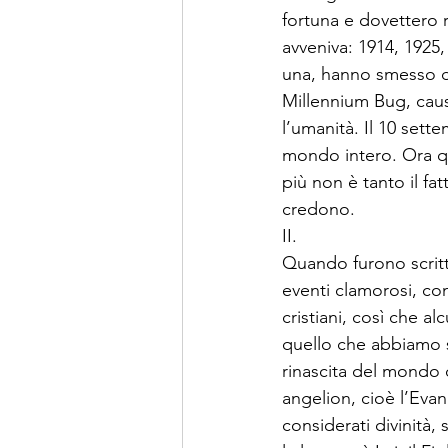
fortuna e dovettero 
avveniva: 1914, 1925
una, hanno smesso di
Millennium Bug, caus
l’umanità. Il 10 sett
mondo intero. Ora q
più non è tanto il fa
credono.  
II. 
Quando furono scritti
eventi clamorosi, co
cristiani, così che al
quello che abbiamo s
rinascita del mondo 
angelion, cioè l’Evang
considerati divinità, 