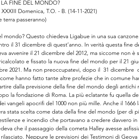
È LA FINE DEL MONDO?
a XXXIII Domenica, T.O. - B. (14-11-2021)  
e terra passeranno) 
 del mondo? Questo chiedeva Ligabue in una sua canzon
ntro il 31 dicembre di quest’anno. In verità questa fine 
va avvenire il 21 dicembre del 2012, ma siccome non è 
ricalcolato e fissato la nuova fine del mondo per il 21 gi
mbre 2021. Ma non preoccupatevi, dopo il  31 dicembre 
, come hanno fatto tante altre profezie che in comune h
artire dalla previsione della fine del mondo degli antichi 
dopo la fondazione di Roma. La più eclatante fu quella d
dei vangeli apocrifi del 1000 non più mille. Anche il 1666 l
 era stata scelta come data della fine del mondo (per di p
estilenze e incendio che portavano a credere davvero in u
deva che il passaggio della cometa Halley avesse asfissi
 rilasciato. Neppure le previsioni dei Testimoni di Geova