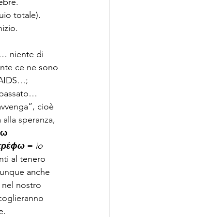
ebre. 
io totale). 
izio.  
i… niente di 
nte ce ne sono 
 AIDS…; 
l passato…  
avvenga”, cioè 
alla speranza, 
ω 
τρέϕω
 =
 io 
nti al tenero 
 Dunque anche 
 nel nostro 
 coglieranno 
.  