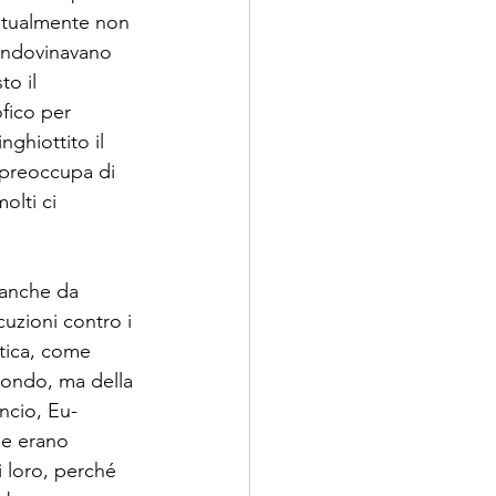
untualmente non 
 indovinavano 
o il 
fico per 
ghiottito il 
 preoccupa di 
olti ci 
 anche da 
uzioni contro i 
ttica, come 
mondo, ma della 
ncio, Eu-
che erano 
i loro, perché 