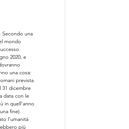
e. Secondo una 
del mondo 
successo 
ugno 2020, e 
 dovranno 
anno una cosa: 
romani prevista 
el 31 dicembre 
a data con le 
iù in quell’anno 
na fine). 
ato l’umanità 
 ebbero più 