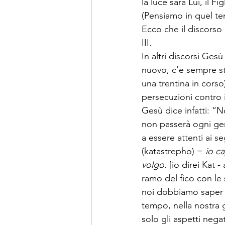
la luce sarà Lui, il 
(Pensiamo in quel temp
Ecco che il discorso 
III. 
In altri discorsi Ges
nuovo, c’e sempre s
una trentina in cors
persecuzioni contro i
Gesù dice infatti: “
non passerà ogni gen
a essere attenti ai s
(katastrepho) = 
io c
volgo
. [io direi Kat 
ramo del fico con le
noi dobbiamo saper v
tempo, nella nostra g
solo gli aspetti negat