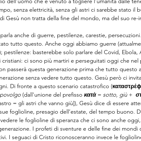
Figlio dell’uomo che è venuto a togliere l’umanità dalle ten
o, senza elettricità, senza gli astri ci sarebbe stato il bu
di Gesù non tratta della fine del mondo, ma del suo re-in
ù parla anche di guerre, pestilenze, carestie, persecuzion
tato tutto questo. Anche oggi abbiamo guerre (attualme
o); pestilenze: basterebbe solo parlare del Covid, Ebola,
 cristiani: ci sono più martiri e perseguitati oggi che ne
Non passerà questa generazione prima che tutto questo 
erazione senza vedere tutto questo. Gesù però ci invita 
egni. Di fronte a questo scenario catastrofico (
καταστρέϕ
apovolgo
 (dall'unione del prefisso 
κατά
 = 
sotto, giù
 +  
σ
- astro = gli astri che vanno giù]), Gesù dice di essere atte
 sue foglioline, presagio dell’estate, del tempo buono.
edere le foglioline di speranza che ci sono anche oggi,
enerazione. I profeti di sventure e delle fine dei mondi
ivi. I seguaci di Cristo riconosceranno invece le foglioline