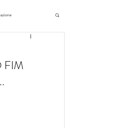
azione
 FIM
.