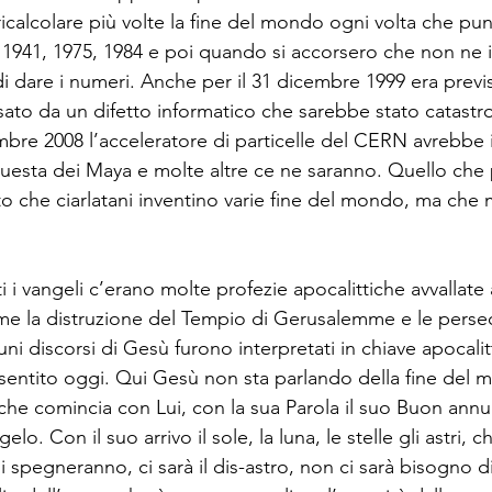
ricalcolare più volte la fine del mondo ogni volta che p
, 1941, 1975, 1984 e poi quando si accorsero che non ne
 dare i numeri. Anche per il 31 dicembre 1999 era previst
ato da un difetto informatico che sarebbe stato catastro
embre 2008 l’acceleratore di particelle del CERN avrebbe in
uesta dei Maya e molte altre ce ne saranno. Quello che
tto che ciarlatani inventino varie fine del mondo, ma che m
 i vangeli c’erano molte profezie apocalittiche avvallate
me la distruzione del Tempio di Gerusalemme e le persec
cuni discorsi di Gesù furono interpretati in chiave apocali
entito oggi. Qui Gesù non sta parlando della fine del 
che comincia con Lui, con la sua Parola il suo Buon annu
elo. Con il suo arrivo il sole, la luna, le stelle gli astri, 
si spegneranno, ci sarà il dis-astro, non ci sarà bisogno d