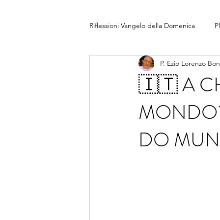
Riflessioni Vangelo della Domenica
P
P. Ezio Lorenzo Bo
🇮🇹 A C
MONDO? 
DO MUNDO