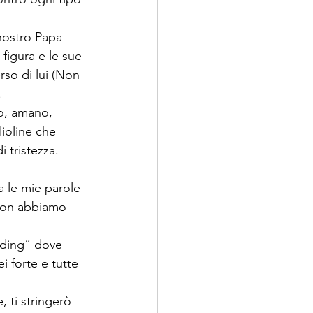
 nostro Papa 
figura e le sue 
so di lui (Non 
  
no, amano, 
ioline che 
 tristezza. 
a le mie parole 
 non abbiamo 
nding” dove 
i forte e tutte 
 ti stringerò 