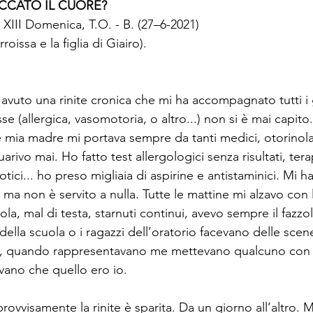
OCCATO IL CUORE?
a XIII Domenica, T.O. - B. (27–6-2021)
oissa e la figlia di Giairo).
 avuto una rinite cronica che mi ha accompagnato tutti i 
tasse (allergica, vasomotoria, o altro...) non si è mai capito
mia madre mi portava sempre da tanti medici, otorinolar
arivo mai. Ho fatto test allergologici senza risultati, ter
iotici... ho preso migliaia di aspirine e antistaminici. Mi 
. ma non è servito a nulla. Tutte le mattine mi alzavo con l
ola, mal di testa, starnuti continui, avevo sempre il fazzo
ella scuola o i ragazzi dell’oratorio facevano delle scene
ori, quando rappresentavano me mettevano qualcuno con 
evano che quello ero io.
ovvisamente la rinite è sparita. Da un giorno all’altro. M