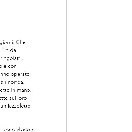
giorni. Che 
. Fin da 
ingoiatri, 
apie con 
hanno operato 
a rinorrea, 
letto in mano. 
tte sui loro 
un fazzoletto 
i sono alzato e 