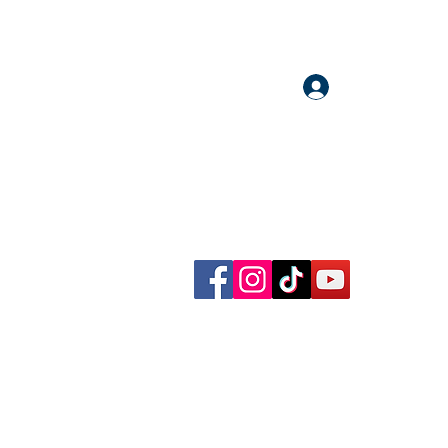
Accedi
llow me on Facebook, Instagram, TikTok and YouTube
rational content, reflections, exclusive reels and videos!