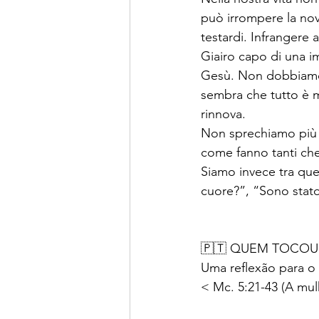
può irrompere la nov
testardi. Infrangere
Giairo capo di una i
Gesù. Non dobbiamo r
sembra che tutto è mo
rinnova.
Non sprechiamo più 
come fanno tanti che
Siamo invece tra quel
cuore?”, “Sono stato
🇵🇹 QUEM TOCO
Uma reflexão para o 
< Mc. 5:21-43 (A mulh