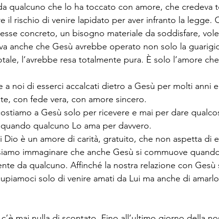
da qualcuno che lo ha toccato con amore, che credeva t
e il rischio di venire lapidato per aver infranto la legge. 
esse concreto, un bisogno materiale da soddisfare, volev
va anche che Gesù avrebbe operato non solo la guarigio
tale, l’avrebbe resa totalmente pura. È solo l’amore che 
 noi di esserci accalcati dietro a Gesù per molti anni e
te, con fede vera, con amore sincero.
ccostiamo a Gesù solo per ricevere e mai per dare qualcos
 quando qualcuno Lo ama per davvero.
 Dio è un amore di carità, gratuito, che non aspetta di e
ssiamo immaginare che anche Gesù si commuove quando 
te da qualcuno. Affinché la nostra relazione con Gesù s
upiamoci solo di venire amati da Lui ma anche di amarlo
 c’è mai nulla di scontato. Fino all’ultimo giorno della no