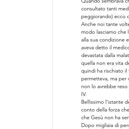
Quando sembrava che 
consultato tanti medi
peggiorando) ecco ch
Anche noi tante volte
modo lasciamo che la 
alla sua condizione e
aveva detto il medico
devastata dalla malat
quella non era vita 
quindi ha rischiato i
permetteva, ma per v
non lo avrebbe reso 
IV.
Bellissimo l’istante
conto della forza ch
che Gesù non ha senti
Dopo migliaia di per