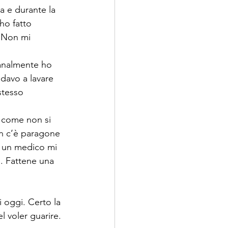
a e durante la 
ho fatto 
. Non mi 
 
analmente ho 
ndavo a lavare 
stesso 
 come non si 
on c’è paragone 
” un medico mi 
a. Fattene una 
 oggi. Certo la 
l voler guarire. 