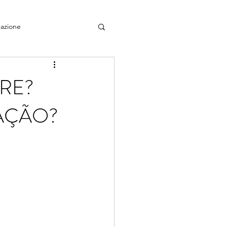
azione
ORE?
AÇÃO?