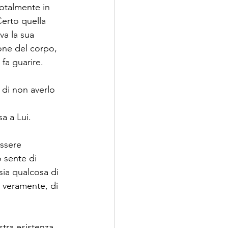
otalmente in 
Certo quella 
a la sua 
ne del corpo, 
fa guarire.
 di non averlo 
a a Lui. 
ssere 
sente di 
ia qualcosa di 
 veramente, di 
stra esistenza 