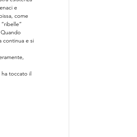
enaci e 
roissa, come 
“ribelle” 
. Quando 
a continua e si 
eramente, 
ha toccato il 