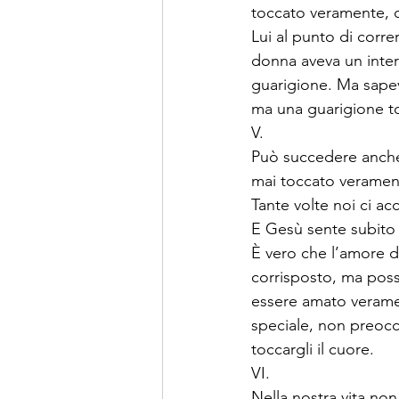
toccato veramente, 
Lui al punto di correr
donna aveva un inter
guarigione. Ma sape
ma una guarigione to
V.
Può succedere anche a
mai toccato veramen
Tante volte noi ci a
E Gesù sente subito
È vero che l’amore di
corrisposto, ma po
essere amato veramen
speciale, non preocc
toccargli il cuore.
VI.
Nella nostra vita non