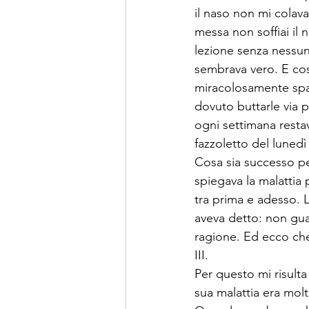
il naso non mi colava
messa non soffiai il
lezione senza nessuna
sembrava vero. E cos
miracolosamente spar
dovuto buttarle via p
ogni settimana resta
fazzoletto del lunedì
Cosa sia successo pe
spiegava la malattia 
tra prima e adesso. 
aveva detto: non guar
ragione. Ed ecco che
III.
Per questo mi risult
sua malattia era molt