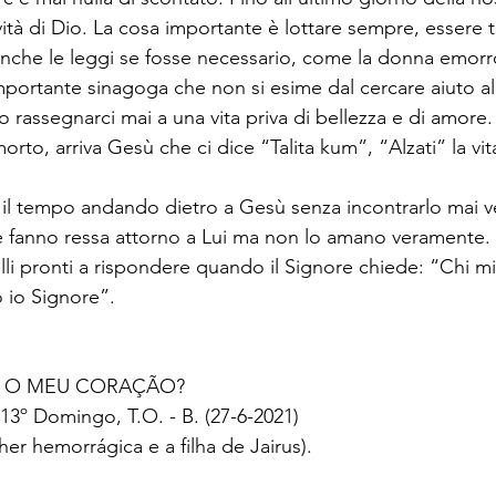
ità di Dio. La cosa importante è lottare sempre, essere t
 anche le leggi se fosse necessario, come la donna emor
mportante sinagoga che non si esime dal cercare aiuto al 
assegnarci mai a una vita priva di bellezza e di amore
rto, arriva Gesù che ci dice “Talita kum”, “Alzati” la vit
il tempo andando dietro a Gesù senza incontrarlo mai v
 fanno ressa attorno a Lui ma non lo amano veramente. 
li pronti a rispondere quando il Signore chiede: “Chi mi 
 io Signore”.
U O MEU CORAÇÃO?
13º Domingo, T.O. - B. (27-6-2021)
er hemorrágica e a filha de Jairus).