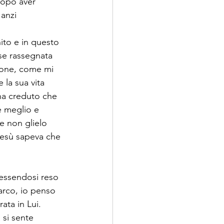
dopo aver 
anzi 
ito e in questo 
sse rassegnata 
gione, come mi 
la sua vita 
 ha creduto che 
e meglio e 
e non glielo 
Gesù sapeva che 
 essendosi reso 
arco, io penso 
ata in Lui. 
 si sente 