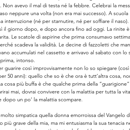
. Non avevo il mal di testa né la febbre. Celebrai la mess
 naso neppure una volta (non era mai successo). A scuola 
 interruzione (né per starnutire, né per soffiare il naso)
ì il giorno dopo, e dopo ancora fino ad oggi. La rinite è
ita. Le scatole di aspirine che prima consumavo settim
erché scadeva la validità. Le decine di fazzoletti che ma
vano accumulati nel cassetto e arrivavo al sabato con lo 
 prima, intonso. 
r guarire così improvvisamente non lo so spiegare (così
per 50 anni): quello che so è che ora è tutt’altra cosa, n
La cosa più buffa è che qualche prima della “guarigione
irai mai, dovrai convivere con la malattia per tutta la vit
 dopo un po’ la malattia scompare. 
a molto simpatica quella donna emorroissa del Vangelo di
o più grave della mia, ma mi entusiasma la sua tenacia ne