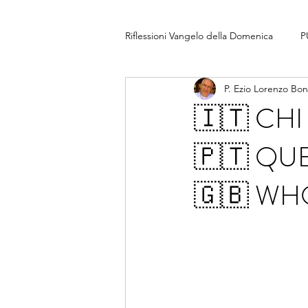
Riflessioni Vangelo della Domenica
P
P. Ezio Lorenzo Bo
🇮🇹 CH
🇵🇹 Q
🇬🇧 WH