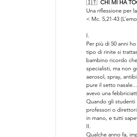
🇮🇹  
CHI MI HA T
Una riflessione per l
< Mc. 5,21-43 (L’emorr
I.
Per più di 50 anni ho
tipo di rinite si trat
bambino ricordo che 
specialisti, ma non gu
aerosol, spray, antib
pure il setto nasale..
avevo una febbriciatt
Quando gli studenti d
professori o dirett
in mano, e tutti sap
II.
Qualche anno fa, impr