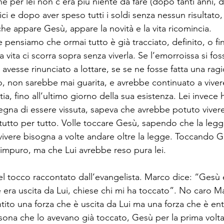
per lei non c’era più niente da fare (dopo tanti anni, 
ci e dopo aver speso tutti i soldi senza nessun risultato, 
e appare Gesù, appare la novità e la vita ricomincia. 
 pensiamo che ormai tutto è già tracciato, definito, o fin
vita ci scorra sopra senza viverla. Se l’emorroissa si fo
 avesse rinunciato a lottare, se se ne fosse fatta una ra
, non sarebbe mai guarita, e avrebbe continuato a vivere 
tia, fino all’ultimo giorno della sua esistenza. Lei invece
degna di essere vissuta, sapeva che avrebbe potuto viver
l tutto per tutto. Volle toccare Gesù, sapendo che la legg
ivere bisogna a volte andare oltre la legge. Toccando 
impuro, ma che Lui avrebbe reso pura lei.
 del tocco raccontato dall’evangelista. Marco dice: “Gesù
e era uscita da Lui, chiese chi mi ha toccato”. No caro M
to una forza che è uscita da Lui ma una forza che è entr
sona che lo avevano già toccato, Gesù per la prima volta