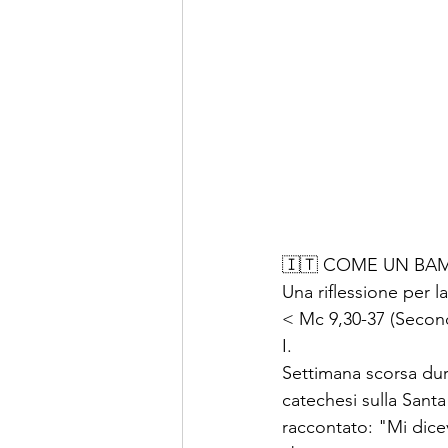
🇮🇹 COME UN B
Una riflessione per l
< Mc 9,30-37 (Secon
I.
Settimana scorsa dur
catechesi sulla Sant
raccontato: "Mi dicev