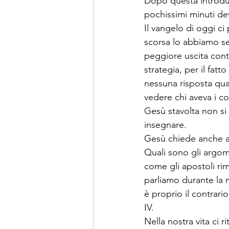
Dopo questa introduz
pochissimi minuti de
Il vangelo di oggi 
scorsa lo abbiamo s
peggiore uscita cont
strategia, per il fat
nessuna risposta qua
vedere chi aveva i co
Gesù stavolta non si 
insegnare.
Gesù chiede anche a c
Quali sono gli argome
come gli apostoli ri
parliamo durante la n
è proprio il contrario
IV.
Nella nostra vita ci 