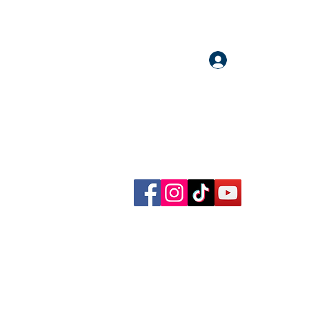
Accedi
llow me on Facebook, Instagram, TikTok and YouTube
rational content, reflections, exclusive reels and videos!