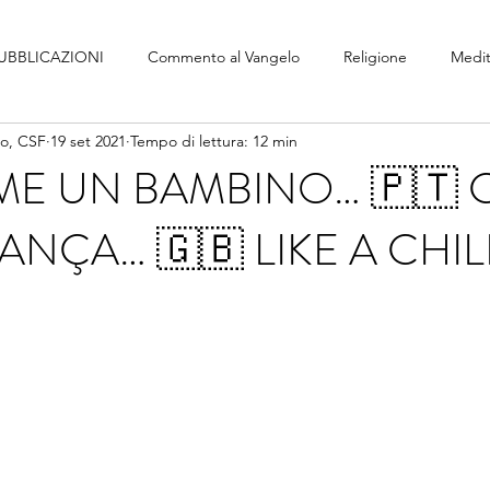
UBBLICAZIONI
Commento al Vangelo
Religione
Medit
no, CSF
19 set 2021
Tempo di lettura: 12 min
ME UN BAMBINO… 🇵🇹
ANÇA… 🇬🇧 LIKE A CHI