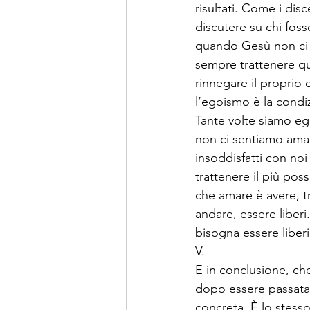
risultati. Come i dis
discutere su chi foss
quando Gesù non ci sa
sempre trattenere qu
rinnegare il proprio 
l’egoismo è la condi
Tante volte siamo e
non ci sentiamo amat
insoddisfatti con noi
trattenere il più po
che amare è avere, t
andare, essere liberi
bisogna essere liberi
V.
E in conclusione, ch
dopo essere passata 
concreta. È lo stess