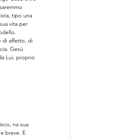
i saremmo 
sta, tipo una 
sua vita per 
odello. 
i affetto, di 
cia. Gesù 
da Lui, proprio 
isco, na sua 
e breve. E 