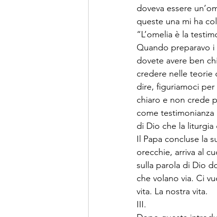
doveva essere un’omel
queste una mi ha col
“L’omelia è la testim
Quando preparavo i mi
dovete avere ben chia
credere nelle teorie
dire, figuriamoci per
chiaro e non crede pi
come testimonianza de
di Dio che la liturgi
Il Papa concluse la s
orecchie, arriva al c
sulla parola di Dio 
che volano via. Ci v
vita. La nostra vita.
III.