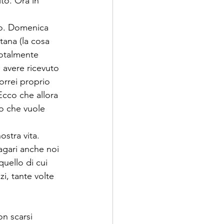
to. Ora in 
go. Domenica 
ana (la cosa 
otalmente 
n avere ricevuto 
orrei proprio 
Ecco che allora 
lo che vuole 
stra vita. 
agari anche noi 
uello di cui 
i, tante volte 
on scarsi 