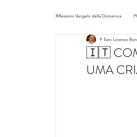
Riflessioni Vangelo della Domenica
P
P. Ezio Lorenzo Bo
🇮🇹 CO
UMA CRI