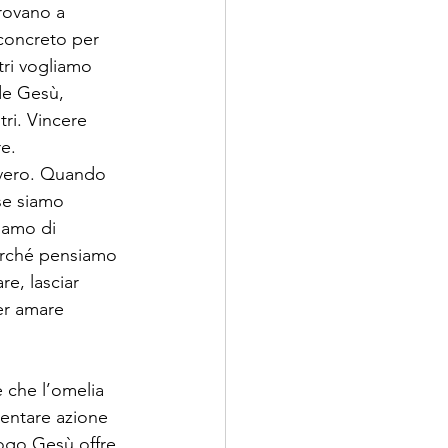
trovano a 
 concreto per 
tri vogliamo 
de Gesù, 
ri. Vincere 
e. 
vvero. Quando 
se siamo 
iamo di 
Perché pensiamo 
e, lasciar 
er amare 
 che l’omelia 
ventare azione 
ogo Gesù offre 