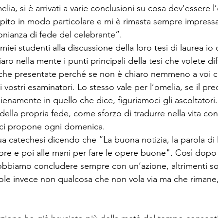
ia, si è arrivati a varie conclusioni su cosa dev’essere l’
pito in modo particolare e mi è rimasta sempre impressa
onianza di fede del celebrante”.
ei studenti alla discussione della loro tesi di laurea io 
ro nella mente i punti principali della tesi che volete di
 che presentate perché se non è chiaro nemmeno a voi c
 i vostri esaminatori. Lo stesso vale per l’omelia, se il pr
enamente in quello che dice, figuriamoci gli ascoltatori
lla propria fede, come sforzo di tradurre nella vita conc
a ci propone ogni domenica. 
ua catechesi dicendo che “La buona notizia, la parola di 
uore e poi alle mani per fare le opere buone". Così dopo a
dobbiamo concludere sempre con un’azione, altrimenti s
uole invece non qualcosa che non vola via ma che rimane,