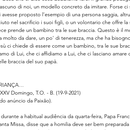
 ciascuno di noi, un modello concreto da imitare. Forse c
i avesse proposto l’esempio di una persona saggia, altrui
 nel sacrificio i suoi figli, o un volontario che offre la 
invece prende un bambino tra le sue braccia. Questo è il m
molto da dare, un po' di tenerezza, ma che ha bisogno d
sù ci chiede di essere come un bambino, tra le sue brac
iamo di Lui, che ci affidiamo a Lui, che ci lasciano amare 
le braccia del suo papà.
CRIANÇA…
XXV Domingo, T.O. - B. (19-9-2021)
do anúncio da Paixão).
urante a habitual audiência da quarta-feira, Papa Franc
nta Missa, disse que a homilia deve ser bem preparada 