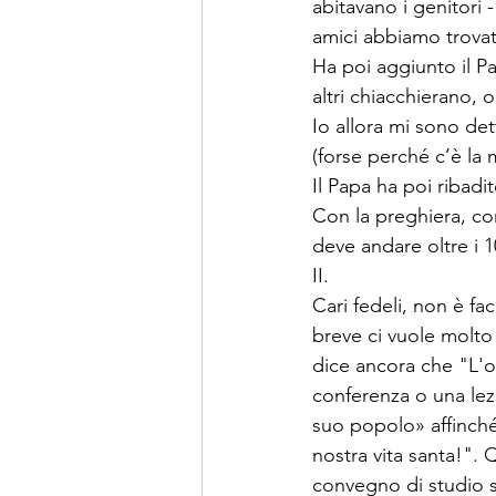
abitavano i genitori 
amici abbiamo trovat
Ha poi aggiunto il P
altri chiacchierano, o
Io allora mi sono det
(forse perché c’è la
Il Papa ha poi ribadi
Con la preghiera, con
deve andare oltre i 1
II.
Cari fedeli, non è fa
breve ci vuole molto
dice ancora che "L'o
conferenza o una lezi
suo popolo» affinché
nostra vita santa!".
convegno di studio 