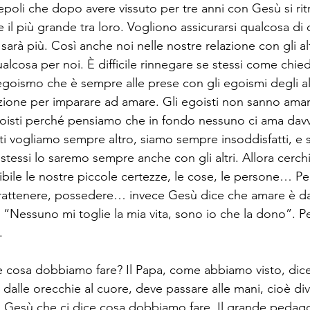
cepoli che dopo avere vissuto per tre anni con Gesù si ri
e il più grande tra loro. Vogliono assicurarsi qualcosa di
rà più. Così anche noi nelle nostre relazione con gli al
alcosa per noi. È difficile rinnegare se stessi come chie
egoismo che è sempre alle prese con gli egoismi degli alt
zione per imparare ad amare. Gli egoisti non sanno amar
goisti perché pensiamo che in fondo nessuno ci ama da
i vogliamo sempre altro, siamo sempre insoddisfatti, e 
 stessi lo saremo sempre anche con gli altri. Allora cerch
ssibile le nostre piccole certezze, le cose, le persone… 
rattenere, possedere… invece Gesù dice che amare è dar
. “Nessuno mi toglie la mia vita, sono io che la dono”. P
. 
e cosa dobbiamo fare? Il Papa, come abbiamo visto, dice
dalle orecchie al cuore, deve passare alle mani, cioè di
o Gesù che ci dice cosa dobbiamo fare. Il grande pedag