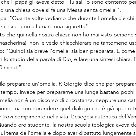
- che il papà gli aveva detto: 'Tu sai, io sono contento pe
o una chiesa dove si fa una Messa senza omelia'".
apa: "Quante volte vediamo che durante l'omelia c'è chi
 si esce fuori a fumare una sigaretta". 
to che qui nella nostra chiesa non ho mai visto persone 
 mascherina), non le vedo chiacchierare ne tantomeno usc
to: "Quindi sia breve l'omelia, sia ben preparata. E come
 lo studio della parola di Dio, e fare una sintesi chiara.
0 minuti". 
cile preparare un’omelia. P. Giorgio dice che per prepara
 tempo, invece per prepararne una lunga bastano pochi m
melia non è un discorso di circostanza, neppure una cat
one, ma «un riprendere quel dialogo che è già aperto tra 
 trovi compimento nella vita. L’esegesi autentica del Van
 Quando ero studente, la nostra scuola teologica aveva d
sul tema dell’omelia e dopo aver dibattuto lungamente 