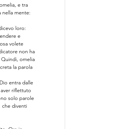
omelia, e tra 
 nella mente: 
dicevo loro: 
fendere e 
osa volete 
edicatore non ha 
. Quindi, omelia 
reta la parola 
Dio entra dalle 
ver riflettuto 
ono solo parole 
 che diventi 