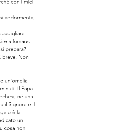
rché con i miei 
 si addormenta, 
sbadigliare 
ire a fumare. 
 si prepara? 
 E breve. Non 
re un'omelia 
inuti. Il Papa 
echesi, né una 
il Signore e il 
gelo è la 
edicato un 
su cosa non 