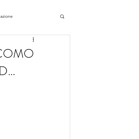
azione
 COMO
LD…