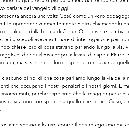
ione ho già bruciato più della metà del tempo consenti
vo parlare del vangelo di oggi.
ci presenta ancora una volta Gesù come un vero pedago
entito riprendere veementemente Pietro chiamandolo Sat
ro qualcuno dalla bocca di Gesù). Oggi invece cambia t
to che i discepoli avevano timore di interrogarlo, e per no
ndo chiese loro di cosa stavano parlando lungo la via. V
raggio di dire qualcosa dopo la lavata di capo a Pietro. 
infuria, ma si siede con loro e spiega con pazienza quel
iascuno di noi di che cosa parliamo lungo la via della no
nti che occupano i nostri pensieri e i nostri giorni. E m
maniamo muti, perché sappiamo che la maggior parte di q
ostra vita non corrisponde a quello che ci dice Gesù, anz
. 
ritroviamo spesso a lottare contro il nostro egoismo ma c