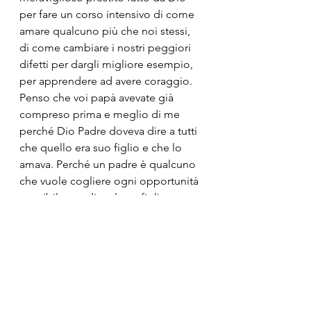
per fare un corso intensivo di come 
amare qualcuno più che noi stessi, 
di come cambiare i nostri peggiori 
difetti per dargli migliore esempio, 
per apprendere ad avere coraggio.
Penso che voi papà avevate già 
compreso prima e meglio di me 
perché Dio Padre doveva dire a tutti 
che quello era suo figlio e che lo 
amava. Perché un padre è qualcuno 
che vuole cogliere ogni opportunità 
possibile per dire al suo figlio 
quanto lo ama.
III.
Per concludere, il protagonista della 
Solennità di oggi del Battesimo di 
Gesù secondo me non è Gesù. È 
Dio Padre, che ama suo Figlio e lo 