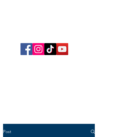
Follow me on Facebook,
Instagram, TikTok and YouTube
for inspirational content,
reflections, exclusive reels and
videos!
Post