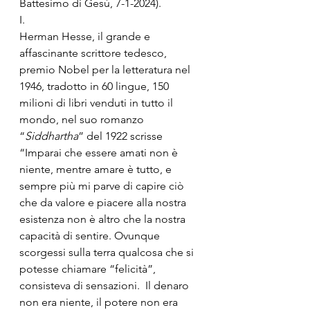
Battesimo di Gesù, 7-1-2024).
I.
Herman Hesse, il grande e 
affascinante scrittore tedesco, 
premio Nobel per la letteratura nel 
1946, tradotto in 60 lingue, 150 
milioni di libri venduti in tutto il 
mondo, nel suo romanzo 
“
Siddhartha
” del 1922 scrisse 
“Imparai che essere amati non è 
niente, mentre amare è tutto, e 
sempre più mi parve di capire ciò 
che da valore e piacere alla nostra 
esistenza non è altro che la nostra 
capacità di sentire. Ovunque 
scorgessi sulla terra qualcosa che si 
potesse chiamare “felicità”, 
consisteva di sensazioni.  Il denaro 
non era niente, il potere non era 