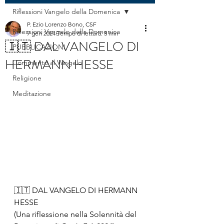
Riflessioni Vangelo della Domenica
P. Ezio Lorenzo Bono, CSF
Riflessioni Vangelo della Domenica
7 gen 2024
Tempo di lettura: 3 min
🇮🇹 DAL VANGELO DI
PUBBLICAZIONI
HERMANN HESSE
Commento al Vangelo
Religione
Meditazione
🇮🇹 DAL VANGELO DI HERMANN 
HESSE
(Una riflessione nella Solennità del 