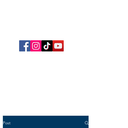
Follow me on Facebook,
Instagram, TikTok and YouTube
for inspirational content,
reflections, exclusive reels and
videos!
Post