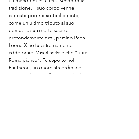
ultimando questa tela. Secondo la 
tradizione, il suo corpo venne 
esposto proprio sotto il dipinto, 
come un ultimo tributo al suo 
genio. La sua morte scosse 
profondamente tutti, persino Papa 
Leone X ne fu estremamente 
addolorato. Vasari scrisse che “tutta 
Roma pianse”. Fu sepolto nel 
Pantheon, un onore straordinario 
per un artista, e sulla sua tomba fu 
incisa una frase memorabile: "Qui 
giace Raffaello, dal quale, finché 
visse, la Natura temette di essere 
superata; ora che egli è morto, teme 
di morire essa stessa".
Il quadro della Trasfigurazione è 
l'ultimo e più maturo capolavoro di 
Raffaello, un'opera che unisce il 