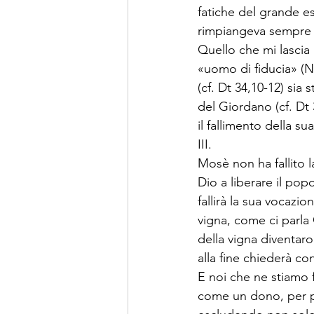
fatiche del grande e
rimpiangeva sempre l
Quello che mi lascia
«uomo di fiducia» (Nm
(cf. Dt 34,10-12) sia
del Giordano (cf. Dt
il fallimento della su
III.
Mosè non ha fallito l
Dio a liberare il popo
fallirà la sua vocazi
vigna, come ci parla 
della vigna diventar
alla fine chiederà co
E noi che ne stiamo 
come un dono, per pro