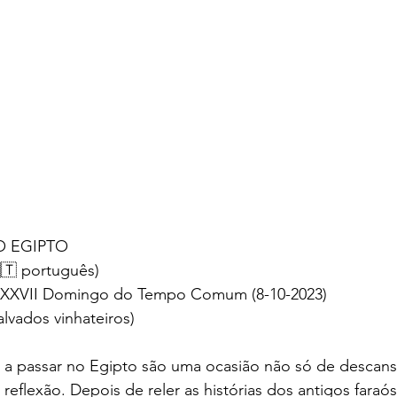
O EGIPTO
🇹 português)
o XXVII Domingo do Tempo Comum (8-10-2023)
lvados vinhateiros)
u a passar no Egipto são uma ocasião não só de descans
eflexão. Depois de reler as histórias dos antigos faraós