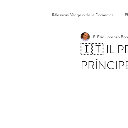
Riflessioni Vangelo della Domenica
P
P. Ezio Lorenzo Bo
🇮🇹 IL 
PRÍNCIP