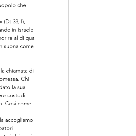
 popolo che 
 (Dt 33,1), 
ande in Israele 
orire al di qua 
non suona come 
la chiamata di 
promessa. Chi 
dato la sua 
ere custodi 
to. Così come 
 la accogliamo 
patori 