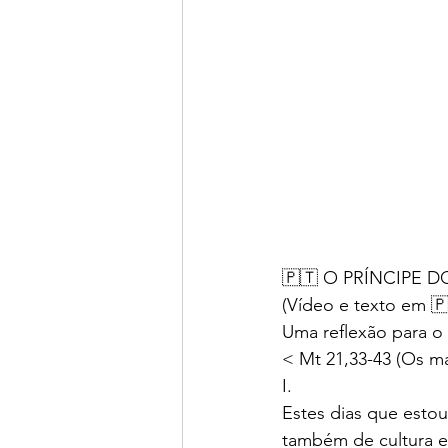
🇵🇹 O PRÍNCIPE D
(Vídeo e texto em 
Uma reflexão para 
< Mt 21,33-43 (Os ma
I.
Estes dias que esto
também de cultura e r