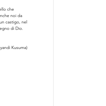
llo che 
nche noi da 
n castigo, nel 
Regno di Dio.
Riyandi Kusuma)