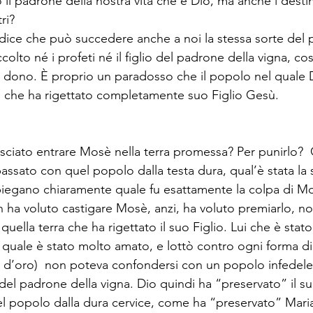
l padrone della nostra vita che è Dio, ma anche i destina
ri? 
i dice che può succedere anche a noi la stessa sorte del 
colto né i profeti né il figlio del padrone della vigna, co
suo dono. È proprio un paradosso che il popolo nel quale D
lo che ha rigettato completamente suo Figlio Gesù. 
sciato entrare Mosè nella terra promessa? Per punirlo?
assato con quel popolo dalla testa dura, qual’è stata la 
piegano chiaramente quale fu esattamente la colpa di Mo
ha voluto castigare Mosè, anzi, ha voluto premiarlo, n
 quella terra che ha rigettato il suo Figlio. Lui che è stato
 quale è stato molto amato, e lottò contro ogni forma di 
llo d’oro)  non poteva confondersi con un popolo infedel
o del padrone della vigna. Dio quindi ha “preservato” il su
 popolo dalla dura cervice, come ha “preservato” Maria