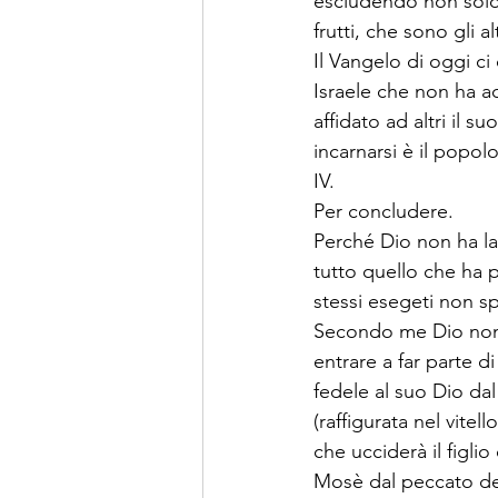
escludendo non solo i
frutti, che sono gli alt
Il Vangelo di oggi c
Israele che non ha ac
affidato ad altri il 
incarnarsi è il popo
IV.
Per concludere.
Perché Dio non ha la
tutto quello che ha p
stessi esegeti non s
Secondo me Dio non 
entrare a far parte di
fedele al suo Dio dal
(raffigurata nel vite
che ucciderà il figli
Mosè dal peccato del