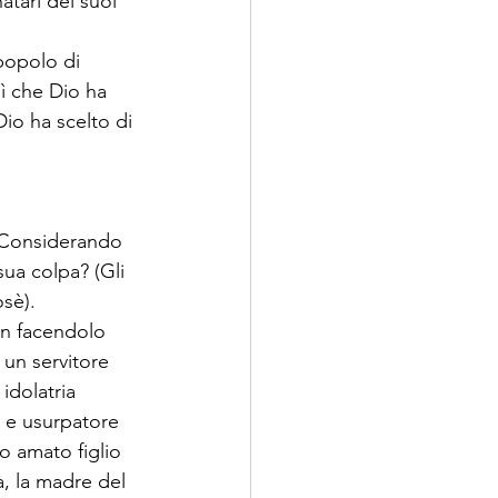
tari dei suoi 
popolo di 
sì che Dio ha 
io ha scelto di 
  Considerando 
sua colpa? (Gli 
sè). 
on facendolo 
 un servitore 
idolatria 
e e usurpatore 
o amato figlio 
, la madre del 