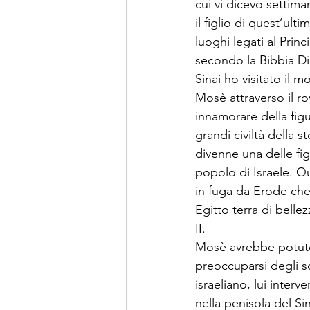
cui vi dicevo settima
il figlio di quest’ul
luoghi legati al Prin
secondo la Bibbia Di
Sinai ho visitato il 
Mosè attraverso il r
innamorare della figu
grandi civiltà della 
divenne una delle figu
popolo di Israele. Qu
in fuga da Erode che
Egitto terra di bellez
II.
Mosè avrebbe potuto 
preoccuparsi degli s
israeliano, lui interv
nella penisola del Si