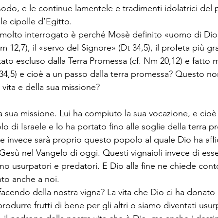
sodo, e le continue lamentele e tradimenti idolatrici del
e cipolle d’Egitto. 
 molto interrogato è perché Mosè definito «uomo di Dio»
 12‚7), il «servo del Signore» (Dt 34,5), il profeta più gr
 stato escluso dalla Terra Promessa (cf. Nm 20,12) e fatto m
 34,5) e cioè a un passo dalla terra promessa? Questo 
a vita e della sua missione?
a sua missione. Lui ha compiuto la sua vocazione, e cioè 
lo di Israele e lo ha portato fino alle soglie della terra 
one invece sarà proprio questo popolo al quale Dio ha affi
Gesù nel Vangelo di oggi. Questi vignaioli invece di ess
ono usurpatori e predatori. E Dio alla fine ne chiede con
nto anche a noi.
facendo della nostra vigna? La vita che Dio ci ha donato
durre frutti di bene per gli altri o siamo diventati usur