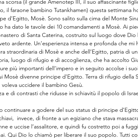
na scorsa (il grande Amenotep III, il suo affascinante fig
timo, il faraone bambino Tutankhamen) questa settimana ho 
cipe d’Egitto, Mosè. Sono salito sulla cima del Monte Sin
o ha dato le tavole dei 10 comandamenti a Mosè. Ai pie
monastero di Santa Caterina, costruito sul luogo dove Dio 
oveto ardente. Un’esperienza intensa e profonda che mi h
ra straordinaria di Mosè e anche dell’Egitto, patria di un
storia, luogo di rifugio e di accoglienza, che ha accolto 
re più importanti dell’impero e in seguito accolse i suoi fr
i Mosè divenne principe d’Egitto. Terra di rifugio della 
 voleva uccidere il bambino Gesù. 
za e di contrasti che ridusse in schiavitù il popolo di Israe
continuare a godere del suo status di principe d’Egitt
chiavi,  invece, di fronte a un egiziano che stava massac
enne e uccise l’assalitore, e quindi fu costretto poi a fuggir
nai. Qui Dio lo chiamò per liberare il suo popolo. Tutti c