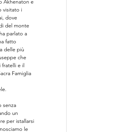
lio Akhenaton e 
visitato i 
ai, dove 
di del monte 
ha parlato a 
a fatto 
a delle più 
Giuseppe che 
atelli e il 
Sacra Famiglia 
le.
o senza 
rando un 
e per istallarsi 
onosciamo le 