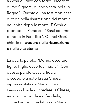
a Gesù gli dice con fede: “Ricordati 
di me Signore, quando sarai nel tuo 
Regno”. Questa è una testimonianza 
di fede nella risurrezione dei morti e 
nella vita dopo la morte. E Gesù gli 
promette il Paradiso: “Sarai con me, 
dunque in Paradiso”. Quindi Gesù ci 
chiede di 
credere nella risurrezione 
e nella vita eterna
. 
La quarta parola: “Donna ecco tuo 
figlio. Figlio ecco tua madre”. Con 
queste parole Gesù affida al 
discepolo amato la sua Chiesa 
rappresentata da Maria. Quindi 
Gesù ci chiede di 
credere la Chiesa
, 
amarla, custodirla e difenderla, 
come Giovanni ha fatto con Maria.