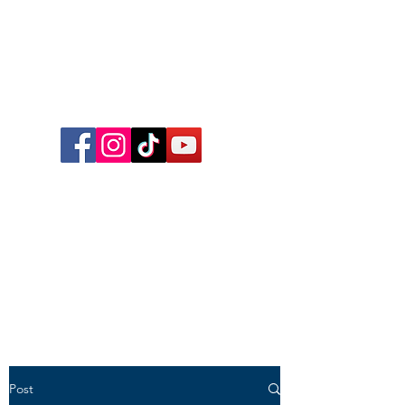
Follow me on Facebook,
Instagram, TikTok and YouTube
for inspirational content,
reflections, exclusive reels and
videos!
Post