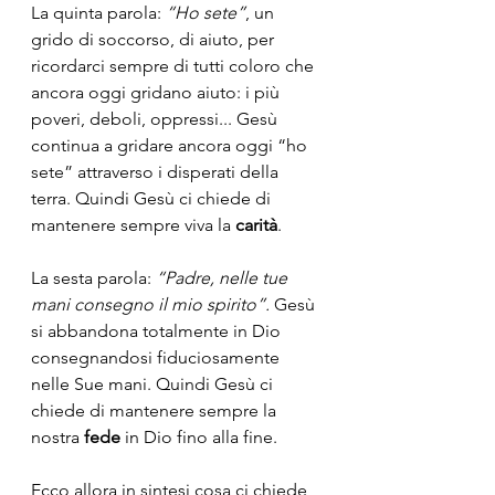
La quinta parola: 
“Ho sete”
, un 
grido di soccorso, di aiuto, per 
ricordarci sempre di tutti coloro che 
ancora oggi gridano aiuto: i più 
poveri, deboli, oppressi... Gesù 
continua a gridare ancora oggi “ho 
sete” attraverso i disperati della 
terra. Quindi Gesù ci chiede di 
mantenere sempre viva la 
carità
.
La sesta parola: 
“Padre, nelle tue 
mani consegno il mio spirito”.
 Gesù 
si abbandona totalmente in Dio 
consegnandosi fiduciosamente 
nelle Sue mani. Quindi Gesù ci 
chiede di mantenere sempre la 
nostra 
fede
 in Dio fino alla fine.
Ecco allora in sintesi cosa ci chiede 