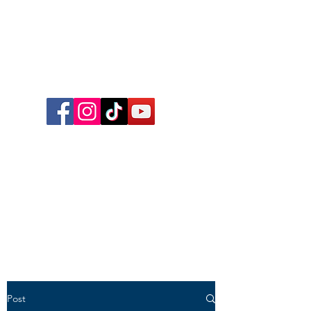
Follow me on Facebook,
Instagram, TikTok and YouTube
for inspirational content,
reflections, exclusive reels and
videos!
Post