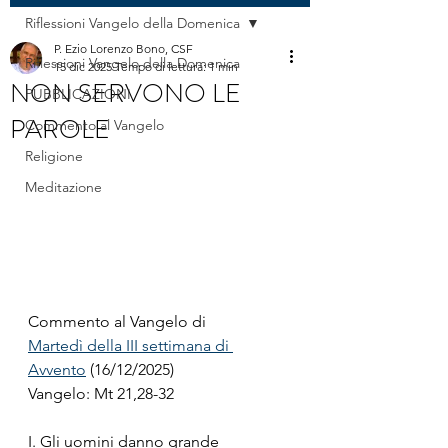
Riflessioni Vangelo della Domenica
P. Ezio Lorenzo Bono, CSF
Riflessioni Vangelo della Domenica
15 dic 2025
Tempo di lettura: 1 min
NON SERVONO LE
PUBBLICAZIONI
PAROLE
Commento al Vangelo
Religione
Meditazione
Commento al Vangelo di
Martedì della III settimana di 
Avvento
 (16/12/2025)
Vangelo: Mt 21,28-32
I. Gli uomini danno grande 