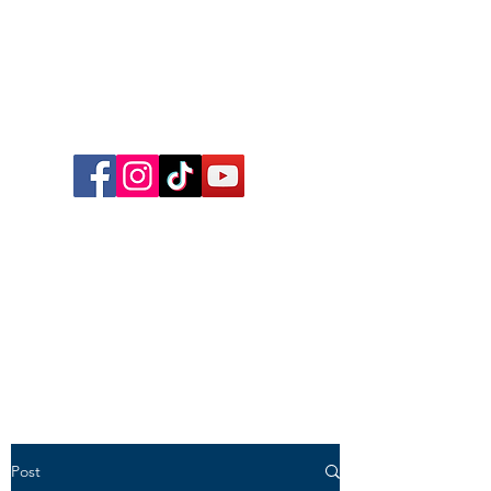
Follow me on Facebook,
Instagram, TikTok and YouTube
for inspirational content,
reflections, exclusive reels and
videos!
Post