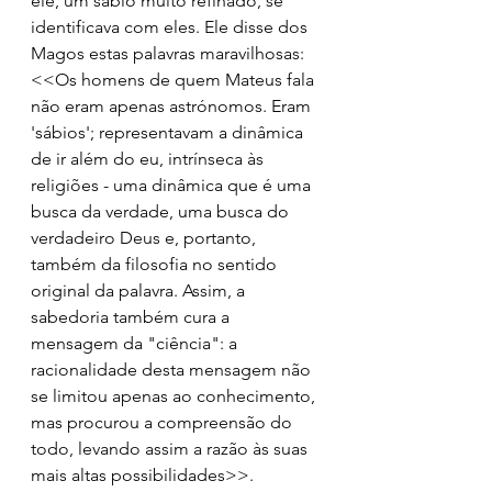
ele, um sábio muito refinado, se 
identificava com eles. Ele disse dos 
Magos estas palavras maravilhosas: 
<<Os homens de quem Mateus fala 
não eram apenas astrónomos. Eram 
'sábios'; representavam a dinâmica 
de ir além do eu, intrínseca às 
religiões - uma dinâmica que é uma 
busca da verdade, uma busca do 
verdadeiro Deus e, portanto, 
também da filosofia no sentido 
original da palavra. Assim, a 
sabedoria também cura a 
mensagem da "ciência": a 
racionalidade desta mensagem não 
se limitou apenas ao conhecimento, 
mas procurou a compreensão do 
todo, levando assim a razão às suas 
mais altas possibilidades>>.