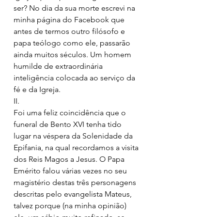
ser? No dia da sua morte escrevi na 
minha página do Facebook que 
antes de termos outro filósofo e 
papa teólogo como ele, passarão 
ainda muitos séculos. Um homem 
humilde de extraordinária 
inteligência colocada ao serviço da 
fé e da Igreja. 
II.
Foi uma feliz coincidência que o 
funeral de Bento XVI tenha tido 
lugar na véspera da Solenidade da 
Epifania, na qual recordamos a visita 
dos Reis Magos a Jesus. O Papa 
Emérito falou várias vezes no seu 
magistério destas três personagens 
descritas pelo evangelista Mateus, 
talvez porque (na minha opinião) 