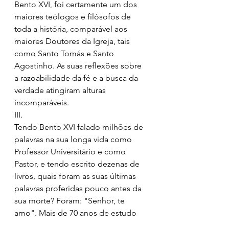
Bento XVI, foi certamente um dos 
maiores teólogos e filósofos de 
toda a história, comparável aos 
maiores Doutores da Igreja, tais 
como Santo Tomás e Santo 
Agostinho. As suas reflexões sobre 
a razoabilidade da fé e a busca da 
verdade atingiram alturas 
incomparáveis. 
III.
Tendo Bento XVI falado milhões de 
palavras na sua longa vida como 
Professor Universitário e como 
Pastor, e tendo escrito dezenas de 
livros, quais foram as suas últimas 
palavras proferidas pouco antes da 
sua morte? Foram: "Senhor, te 
amo". Mais de 70 anos de estudo 
de filosofia e teologia foram 