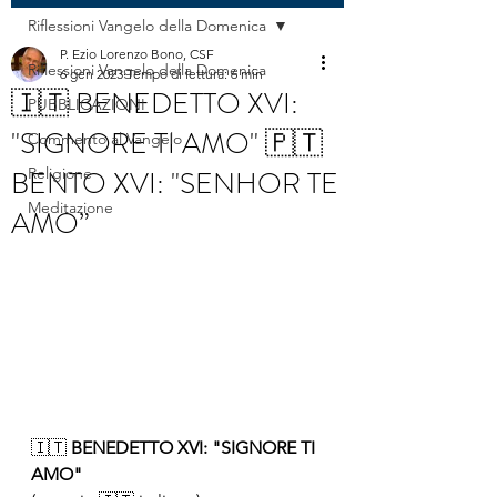
Riflessioni Vangelo della Domenica
P. Ezio Lorenzo Bono, CSF
Riflessioni Vangelo della Domenica
6 gen 2023
Tempo di lettura: 6 min
🇮🇹 BENEDETTO XVI:
PUBBLICAZIONI
"SIGNORE TI AMO" 🇵🇹
Commento al Vangelo
BENTO XVI: "SENHOR TE
Religione
Meditazione
AMO”
🇮🇹
 BENEDETTO XVI: "SIGNORE TI 
AMO"