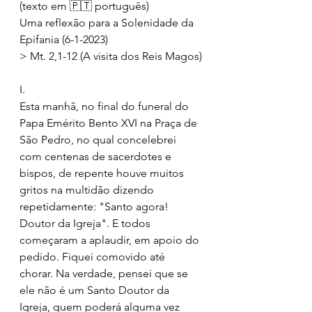
(texto em 🇵🇹 português)
Uma reflexão para a Solenidade da 
Epifania (6-1-2023) 
> Mt. 2,1-12 (A visita dos Reis Magos)
I.
Esta manhã, no final do funeral do 
Papa Emérito Bento XVI na Praça de 
São Pedro, no qual concelebrei 
com centenas de sacerdotes e 
bispos, de repente houve muitos 
gritos na multidão dizendo 
repetidamente: "Santo agora! 
Doutor da Igreja". E todos 
começaram a aplaudir, em apoio do 
pedido. Fiquei comovido até 
chorar. Na verdade, pensei que se 
ele não é um Santo Doutor da 
Igreja, quem poderá alguma vez 