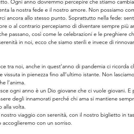
tutto. Ogni anno dovremmo percepire che stiamo cambia
nta la nostra fede e il nostro amore. Non possiamo com
rci ancora allo stesso punto. Soprattutto nella fede: sen
ore o al contrario percepiamo di diventare sempre più ar
i che passano, così come le celebrazioni e le preghiere c
enità in noi, ecco che siamo sterili e invece di rinnovare 
e tra noi, anche in quest’anno di pandemia ci ricorda ch
 vissuta in pienezza fino all’ultimo istante. Non lasciamo
he l’anima. 
nasce ogni anno è un Dio giovane che ci vuole giovani. E 
ere degli innamorati perché chi ama si mantiene sempre
lla volta. 
 nostro viaggio con serenità, con il nostro biglietto in t
 lo accoglieremo con un sorriso. 