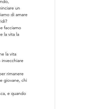
ndo, 
inciare un 
tiamo di amare 
idi? 
he facciamo 
la vita la 
e la vita 
 invecchiare 
per rimanere 
 giovane, chi 
asca, e quando 