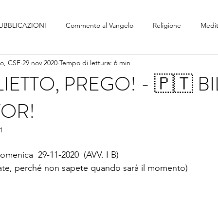
UBBLICAZIONI
Commento al Vangelo
Religione
Medit
no, CSF
29 nov 2020
Tempo di lettura: 6 min
LIETTO, PREGO! - 🇵🇹 B
VOR!
1
 
omenica  29-11-2020  (AVV. I B)
iate, perché non sapete quando sarà il momento)