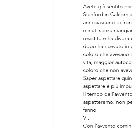
Avete già sentito parl
Stanford in Californ
anni ciascuno di fron
minuti senza mangiar
resistito e ha divorat
dopo ha ricevuto in 
coloro che avevano re
vita, maggior autocont
coloro che non aveva
Saper aspettare quind
aspettare è più impul
Il tempo dell’avvento
aspetteremo, non pe
fanno. 
VI.
Con l’avvento cominci