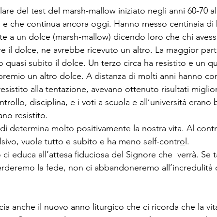
are del test del marsh-mallow iniziato negli anni 60-70 all
ia e che continua ancora oggi. Hanno messo centinaia di 
te a un dolce (marsh-mallow) dicendo loro che chi avesse
e il dolce, ne avrebbe ricevuto un altro. La maggior par
o quasi subito il dolce. Un terzo circa ha resistito e un q
premio un altro dolce. A distanza di molti anni hanno co
sistito alla tentazione, avevano ottenuto risultati migliori
rollo, disciplina, e i voti a scuola e all’università erano 
no resistito.
i determina molto positivamente la nostra vita. Al contr
sivo, vuole tutto e subito e ha meno self-contr
o
l. 
 ci educa all’attesa fiduciosa del Signore che  verrà. Se t
rderemo la fede, non ci abbandoneremo all’incredulità 
a anche il nuovo anno liturgico che ci ricorda che la vit