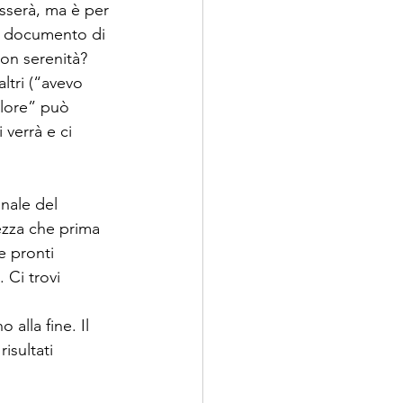
sserà, ma è per 
il documento di 
con serenità? 
ltri (“avevo 
llore” può 
verrà e ci 
nale del 
zza che prima 
e pronti 
 Ci trovi 
 alla fine. Il 
isultati 