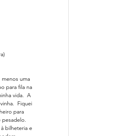
a)
 para fila na 
inha vida.  A 
inha.  Fiquei 
heiro para 
 pesadelo.  
 bilheteria e 