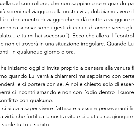
uella del controllore, che non sappiamo se e quando pa
più sereni nel viaggio della nostra vita, dobbiamo avere 
l è il documento di viaggio che ci dà diritto a viaggiare 
enica scorsa: sono i gesti di cura e di amore verso gli a
ato... e tu mi hai soccorso”). Ecco che allora il “contro
 non ci troverà in una situazione irregolare. Quando Lui 
nti, in qualunque giorno e ora. 
he iniziamo oggi ci invita proprio a pensare alla venuta fi
mo quando Lui verrà a chiamarci ma sappiamo con certe
renderà  e ci porterà con sé. A noi è chiesto solo di esser
errà ci incontri amando e non con l’odio dentro il cuore.
 conflitto con qualcuno. 
ci aiuta a saper vivere l’attesa e a essere perseveranti fino
virtù che fortifica la nostra vita e ci aiuta a raggiungere r
i vuole tutto e subito. 