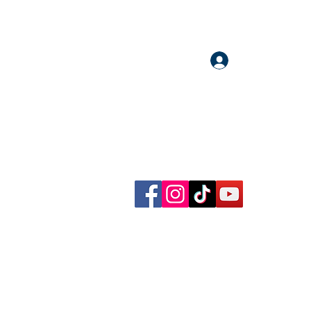
Accedi
llow me on Facebook, Instagram, TikTok and YouTube
rational content, reflections, exclusive reels and videos!