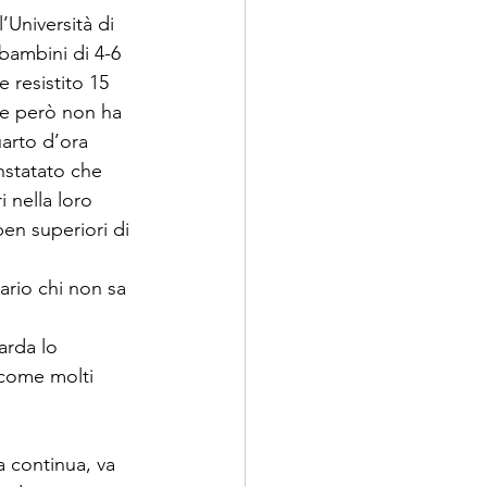
’Università di 
bambini di 4-6 
 resistito 15 
te però non ha 
uarto d’ora 
nstatato che 
 nella loro 
ben superiori di 
ario chi non sa 
arda lo 
come molti 
a continua, va 