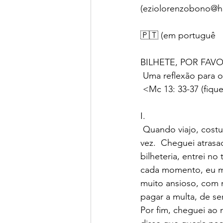
(eziolorenzobono@h
🇵🇹 (em portuguê
BILHETE, POR FAVO
 Uma reflexão para 
 <Mc 13: 33-37 (fi
I. 
 Quando viajo, costumo usar transporte público e sempre pago a passagem, menos uma 
vez.  Cheguei atrasa
bilheteria, entrei n
cada momento, eu me 
muito ansioso, com 
pagar a multa, de se
Por fim, cheguei ao 