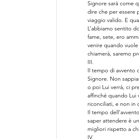
Signore sarà come q
dire che per essere 
viaggio valido. E qua
L’abbiamo sentito dom
fame, sete, ero ammal
venire quando vuole e
chiamerà, saremo pro
III. 
Il tempo di avvento c
Signore. Non sappia
o poi Lui verrà, ci p
affinché quando Lui v
riconciliati, e non in
Il tempo dell’avvento 
saper attendere è una 
migliori rispetto a ch
IV. 