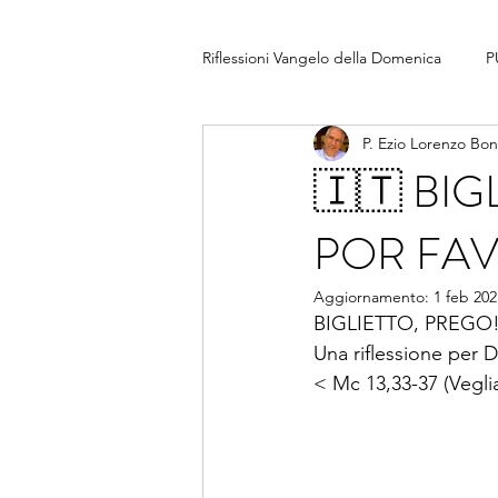
Riflessioni Vangelo della Domenica
P
P. Ezio Lorenzo Bo
🇮🇹 BIG
POR FA
Aggiornamento:
1 feb 202
BIGLIETTO, PREGO!
Una riflessione per D
< Mc 13,33-37 (Vegl