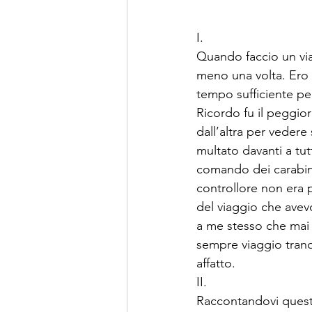
I.
Quando faccio un viag
meno una volta. Ero ar
tempo sufficiente per 
Ricordo fu il peggio
dall’altra per vedere 
multato davanti a tut
comando dei carabinie
controllore non era pa
del viaggio che avevo
a me stesso che mai p
sempre viaggio tranq
affatto. 
II.
Raccontandovi questo 