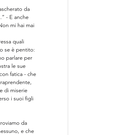
mascherato da 
..” - E anche 
“Non mi hai mai 
ressa quali 
o se è pentito: 
no parlare per 
stra le sue 
con fatica - che 
ntraprendente, 
e di miserie 
o i suoi figli 
itroviamo da 
nessuno, e che 