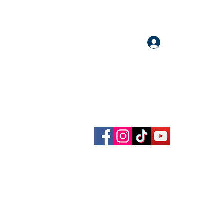
Accedi
llow me on Facebook, Instagram, TikTok and YouTube
rational content, reflections, exclusive reels and videos!