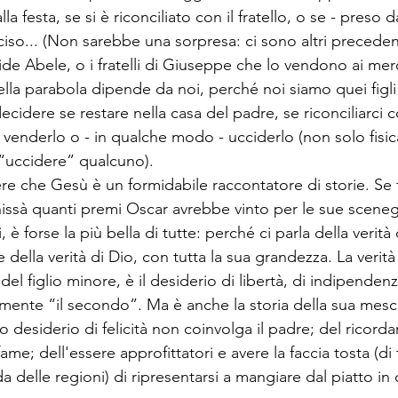
a festa, se si è riconciliato con il fratello, o se - preso d
ucciso... (Non sarebbe una sorpresa: ci sono altri precedent
e Abele, o i fratelli di Giuseppe che lo vendono ai merc
e della parabola dipende da noi, perché noi siamo quei figli
ecidere se restare nella casa del padre, se riconciliarci c
o, venderlo o - in qualche modo - ucciderlo (non solo fisi
“uccidere” qualcuno).
 che Gesù è un formidabile raccontatore di storie. Se f
issà quanti premi Oscar avrebbe vinto per le sue sceneg
 è forse la più bella di tutte: perché ci parla della verit
e della verità di Dio, con tutta la sua grandezza. La verit
del figlio minore, è il desiderio di libertà, di indipendenz
mente “il secondo”. Ma è anche la storia della sua mesch
 desiderio di felicità non coinvolga il padre; del ricordars
e; dell'essere approfittatori e avere la faccia tosta (di to
 delle regioni) di ripresentarsi a mangiare dal piatto in c