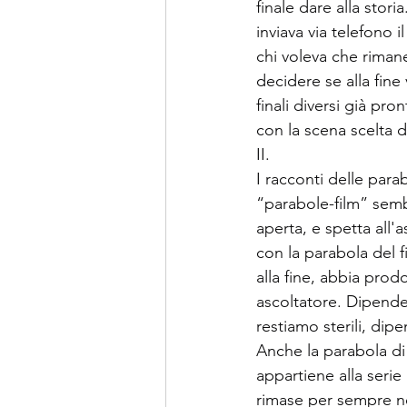
finale dare alla stor
inviava via telefono 
chi voleva che rimane
decidere se alla fine 
finali diversi già pr
con la scena scelta 
II.
I racconti delle par
“parabole-film” semb
aperta, e spetta all
con la parabola del fi
alla fine, abbia prodo
ascoltatore. Dipende 
restiamo sterili, di
Anche la parabola di
appartiene alla serie 
rimase per sempre ne