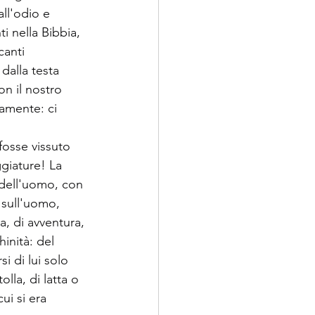
all'odio e 
i nella Bibbia, 
anti 
 dalla testa 
on il nostro 
camente: ci 
osse vissuto 
giature! La 
à dell'uomo, con 
à sull'uomo, 
a, di avventura, 
inità: del 
i di lui solo 
lla, di latta o 
ui si era 