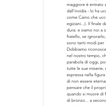
maggiore è entrato all
dall'invidia - lo ha 
come Caino che uccid
egiziani...). Il final
dura: e siamo noi a d
fratello, se ignorarl
sono tanti modi per 
Dobbiamo riconoscere
nel nostro tempo, ch
parabola di oggi, poi,
tutte le sue miserie, 
espressa nella figura 
di non essere eterna
pensare che il proprio
quando si muore di fam
di bronzo... a seconda