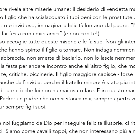
ore rivela altre miserie umane: il desiderio di vendetta 
o figlio che ha scialacquato i tuoi beni con le prostitute.
atto e invidioso, immagina la felicità lontano dal padre: 
far festa con i miei amici” (e non con te!).
so accoglie tutte queste miserie e le fa sue. Non gli inte
 che hanno spinto il figlio a tornare. Non indaga nemmen
o abbraccia, non smette di baciarlo, non lo lascia nemme
lla festa per andare incontro anche all'altro figlio, che mo
, critiche, piccinerie. Il figlio maggiore capisce - forse 
anche dall'invidia, perché il fratello minore è stato più i
di fare ciò che lui non ha mai osato fare. E in questo mar
Padre: un padre che non si stanca mai, sempre aperto vers
pur sempre figli suoi.
noi fuggiamo da Dio per inseguire felicità illusorie, ci r
rci. Siamo come cavalli zoppi, che non interessano più a 