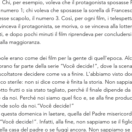
ia. Chi, per esempio, voleva che il protagonista sposasse 
il numero 1; chi voleva che sposasse la sorella di Francesc
sse scapolo, il numero 3. Così, per ogni film, i telespet
vinceva il protagonista, se moriva, o se vinceva alla lotter
onti, e dopo pochi minuti il film riprendeva per concluders
dalla maggioranza.
abole erano come dei film per la gente di quell'epoca. Al
rano far parte della serie “Você decide!”, dove la scena
'ascoltatore decidere come va a finire. L'abbiamo visto d
co sterile: non si dice come è finita la storia. Non sappia
tto frutti o sia stato tagliato, perché il finale dipende da
da noi. Perché noi siamo quel fico e, se alla fine produc
pende solo da noi.“Você decide!”
 questa domenica in laetare, quella del Padre misericord
“Você decide!”. Infatti, alla fine, non sappiamo se il figl
lla casa del padre o se fuggì ancora. Non sappiamo se il