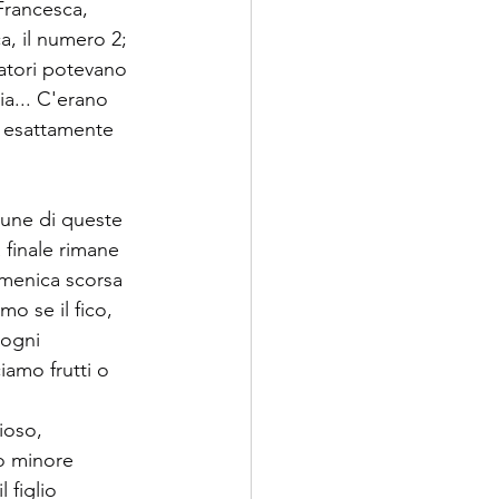
Francesca, 
a, il numero 2; 
tatori potevano 
ia... C'erano 
i esattamente 
cune di queste 
 finale rimane 
omenica scorsa 
mo se il fico, 
 ogni 
iamo frutti o 
ioso, 
io minore 
 figlio 