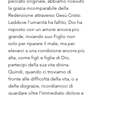
peccato originale, abbiamo ricevuto 
la grazia incomparabile della 
Redenzione attraverso Gesù Cristo. 
Laddove l'umanità ha fallito, Dio ha 
risposto con un amore ancora più 
grande, inviando suo Figlio non 
solo per riparare il male, ma per 
elevarci a una condizione ancora più 
alta, come figli e figlie di Dio, 
partecipi della sua vita divina.
Quindi, quando ci troviamo di 
fronte alle difficoltà della vita, o a 
delle disgrazie, ricordiamoci di 
guardare oltre l'immediato dolore e 
cercare il modo in cui Dio può 
trasformare quel male in un bene 
più grande. Come Beethoven che 
dalla sua sordità, creò una musica di 
una bellezza assoluta, come l'uomo 