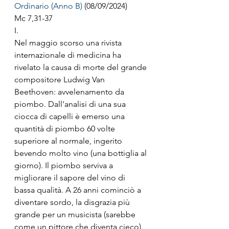
Ordinario (Anno B)
 (08/09/2024)
Mc 7,31-37 
I.
Nel maggio scorso una rivista 
internazionale di medicina ha 
rivelato la causa di morte del grande 
compositore Ludwig Van 
Beethoven: avvelenamento da 
piombo. Dall'analisi di una sua 
ciocca di capelli è emerso una 
quantità di piombo 60 volte 
superiore al normale, ingerito 
bevendo molto vino (una bottiglia al 
giorno). Il piombo serviva a 
migliorare il sapore del vino di 
bassa qualità. A 26 anni cominciò a 
diventare sordo, la disgrazia più 
grande per un musicista (sarebbe 
come un pittore che diventa cieco).