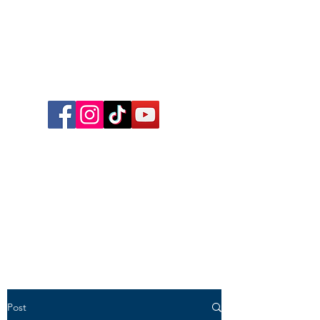
Follow me on Facebook,
Instagram, TikTok and YouTube
for inspirational content,
reflections, exclusive reels and
videos!
Post