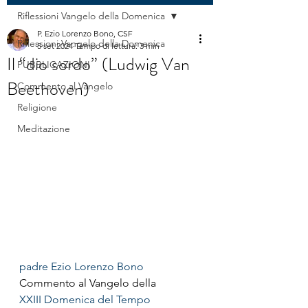
Riflessioni Vangelo della Domenica
P. Ezio Lorenzo Bono, CSF
Riflessioni Vangelo della Domenica
5 set 2024
Tempo di lettura: 3 min
Il “dio sordo” (Ludwig Van
PUBBLICAZIONI
Beethoven)
Commento al Vangelo
Religione
Meditazione
padre Ezio Lorenzo Bono
Commento al Vangelo della
XXIII Domenica del Tempo 