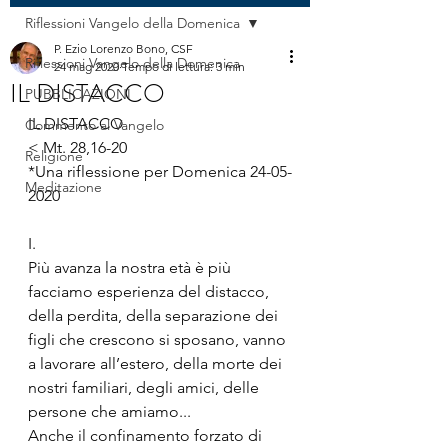
Riflessioni Vangelo della Domenica
P. Ezio Lorenzo Bono, CSF
Riflessioni Vangelo della Domenica
24 mag 2020
Tempo di lettura: 3 min
IL DISTACCO
PUBBLICAZIONI
IL DISTACCO
Commento al Vangelo
< Mt. 28,16-20
Religione
*Una riflessione per Domenica 24-05-
Meditazione
2020
I.
Più avanza la nostra età è più 
facciamo esperienza del distacco, 
della perdita, della separazione dei 
figli che crescono si sposano, vanno 
a lavorare all’estero, della morte dei 
nostri familiari, degli amici, delle 
persone che amiamo...
Anche il confinamento forzato di 