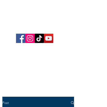
Follow me on Facebook,
Instagram, TikTok and YouTube
for inspirational content,
reflections, exclusive reels and
videos!
Post