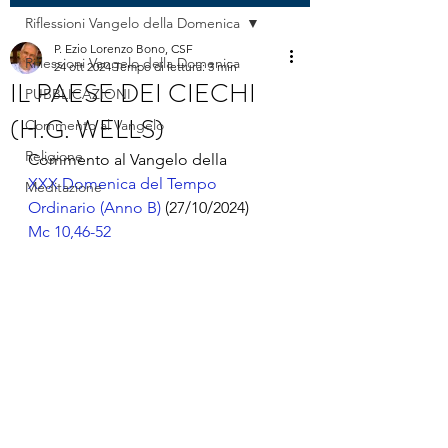
Riflessioni Vangelo della Domenica
P. Ezio Lorenzo Bono, CSF
Riflessioni Vangelo della Domenica
24 ott 2024
Tempo di lettura: 3 min
IL PAESE DEI CIECHI
PUBBLICAZIONI
(H.G. WELLS)
Commento al Vangelo
Religione
Commento al Vangelo della 
XXX Domenica del Tempo 
Meditazione
Ordinario (Anno B)
 (27/10/2024)
Mc 10,46-52