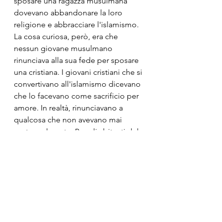
sposare una ragazza musulmana 
dovevano abbandonare la loro 
religione e abbracciare l'islamismo. 
La cosa curiosa, però, era che 
nessun giovane musulmano 
rinunciava alla sua fede per sposare 
una cristiana. I giovani cristiani che si 
convertivano all'islamismo dicevano 
che lo facevano come sacrificio per 
amore. In realtà, rinunciavano a 
qualcosa che non avevano mai 
avuto realmente. Per gli abitanti del 
"Paese dei Ciechi", perdere la vista 
è una cosa da nulla, perché non 
sanno cos'è e non l'hanno mai 
avuta. Così accade a coloro che 
perdono la fede in Cristo: in realtà, 
non l'hanno mai avuta. Di fronte a 
tanti che non credono più, non 