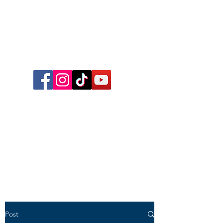
Follow me on Facebook,
Instagram, TikTok and YouTube
for inspirational content,
reflections, exclusive reels and
videos!
Post