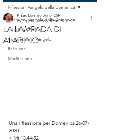
Riflessioni Vangelo della Domenica
P. Ezio Lorenzo Bono, CSF
Riflessioni Vangelo della Domenica
26 lug 2020
Tempo di lettura: 4 min
LA LAMPADA DI
PUBBLICAZIONI
ALADINO
Commento al Vangelo
Religione
Meditazione
Una riflessione per Domenica 26-07-
2020
< Mt 13,44-52