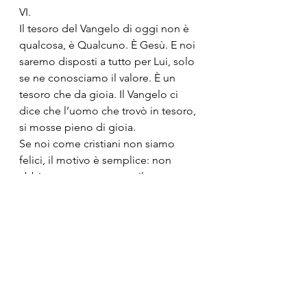
VI.
Il tesoro del Vangelo di oggi non è 
qualcosa, è Qualcuno. È Gesù. E noi 
saremo disposti a tutto per Lui, solo 
se ne conosciamo il valore. È un 
tesoro che da gioia. Il Vangelo ci 
dice che l’uomo che trovò in tesoro, 
si mosse pieno di gioia.
Se noi come cristiani non siamo 
felici, il motivo è semplice: non 
abbiamo ancora trovato il tesoro. 
I cristiani si riconoscono come 
coloro che in fondo, nonostante 
tutto, sono felici, perché il motivo 
della loro gioia non è qualcosa  ma 
Qualcuno. 
Se volessimo sapere se abbiamo 
fede o no, un termometro per 