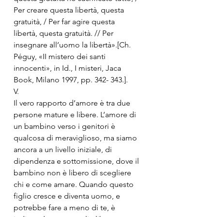
Per creare questa libertà, questa 
gratuità, / Per far agire questa 
libertà, questa gratuità. // Per 
insegnare all’uomo la libertà».[Ch. 
Péguy, «II mistero dei santi 
innocenti», in Id., I misteri, Jaca 
Book, Milano 1997, pp. 342- 343.].
V.
Il vero rapporto d’amore è tra due 
persone mature e libere. L’amore di 
un bambino verso i genitori è 
qualcosa di meraviglioso, ma siamo 
ancora a un livello iniziale, di 
dipendenza e sottomissione, dove il 
bambino non è libero di scegliere 
chi e come amare. Quando questo 
figlio cresce e diventa uomo, e 
potrebbe fare a meno di te, è 