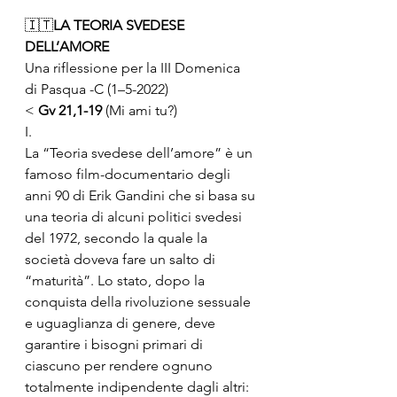
🇮🇹
LA TEORIA SVEDESE 
DELL’AMORE
Una riflessione per la III Domenica 
di Pasqua -C (1–5-2022) 
< 
Gv 21,1-19
 (Mi ami tu?)
I.
La “Teoria svedese dell’amore” è un 
famoso film-documentario degli 
anni 90 di Erik Gandini che si basa su 
una teoria di alcuni politici svedesi 
del 1972, secondo la quale la 
società doveva fare un salto di 
“maturità”. Lo stato, dopo la 
conquista della rivoluzione sessuale 
e uguaglianza di genere, deve 
garantire i bisogni primari di 
ciascuno per rendere ognuno 
totalmente indipendente dagli altri: 