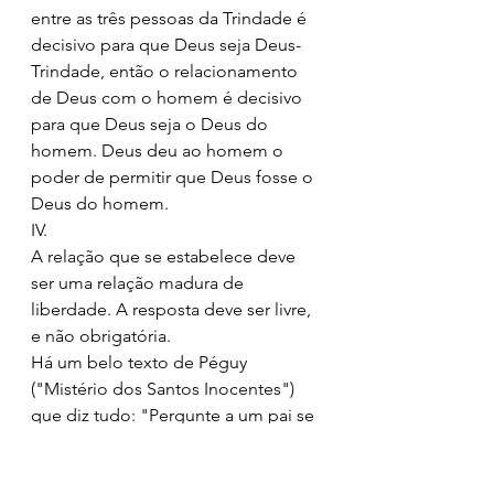
entre as três pessoas da Trindade é 
decisivo para que Deus seja Deus-
Trindade, então o relacionamento 
de Deus com o homem é decisivo 
para que Deus seja o Deus do 
homem. Deus deu ao homem o 
poder de permitir que Deus fosse o 
Deus do homem.
IV.
A relação que se estabelece deve 
ser uma relação madura de 
liberdade. A resposta deve ser livre, 
e não obrigatória. 
Há um belo texto de Péguy 
("Mistério dos Santos Inocentes") 
que diz tudo: "Pergunte a um pai se 
o melhor momento / Não é quando 
os seus filhos começam a amá-lo 