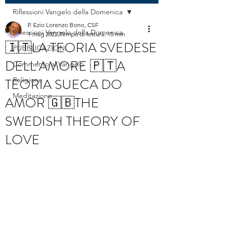
Riflessioni Vangelo della Domenica
P. Ezio Lorenzo Bono, CSF
Riflessioni Vangelo della Domenica
1 mag 2022
Tempo di lettura: 15 min
🇮🇹LA TEORIA SVEDESE
PUBBLICAZIONI
DELL’AMORE 🇵🇹A
Commento al Vangelo
TEORIA SUECA DO
Religione
Meditazione
AMOR 🇬🇧THE
SWEDISH THEORY OF
LOVE