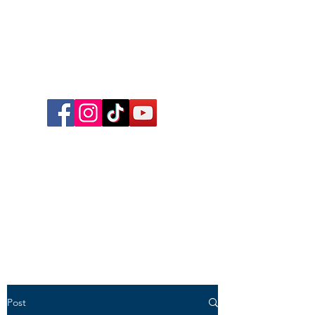
Follow me on Facebook,
Instagram, TikTok and YouTube
for inspirational content,
reflections, exclusive reels and
videos!
Post