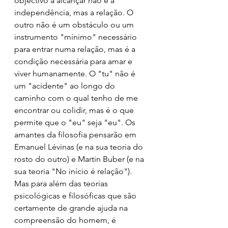
objectivo a alcançar não é a 
independência, mas a relação. O 
outro não é um obstáculo ou um 
instrumento "mínimo" necessário 
para entrar numa relação, mas é a 
condição necessária para amar e 
viver humanamente. O "tu" não é 
um "acidente" ao longo do 
caminho com o qual tenho de me 
encontrar ou colidir, mas é o que 
permite que o "eu" seja "eu". Os 
amantes da filosofia pensarão em 
Emanuel Lévinas (e na sua teoria do 
rosto do outro) e Martin Buber (e na 
sua teoria "No início é relação").
Mas para além das teorias 
psicológicas e filosóficas que são 
certamente de grande ajuda na 
compreensão do homem, é 