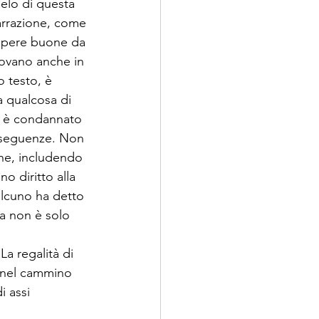
elo di questa 
arrazione, come 
 opere buone da 
rovano anche in 
 testo, è 
ra qualcosa di 
o è condannato 
onseguenze. Non 
ne, includendo 
o diritto alla 
alcuno ha detto 
ia non è solo 
La regalità di 
a nel cammino 
 assi 