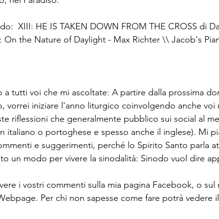
lo, nel Paradiso.
ndo:  XIII: HE IS TAKEN DOWN FROM THE CROSS di Da
 On the Nature of Daylight - Max Richter \\ Jacob's Pia
o a tutti voi che mi ascoltate: A partire dalla prossima d
vorrei iniziare l'anno liturgico coinvolgendo anche voi n
e riflessioni che generalmente pubblico sui social al me
in italiano o portoghese e spesso anche il inglese). Mi p
commenti e suggerimenti, perché lo Spirito Santo parla attr
sto un modo per vivere la sinodalità: Sinodo vuol dire a
rivere i vostri commenti sulla mia pagina Facebook, o sul
Webpage. Per chi non sapesse come fare potrà vedere il