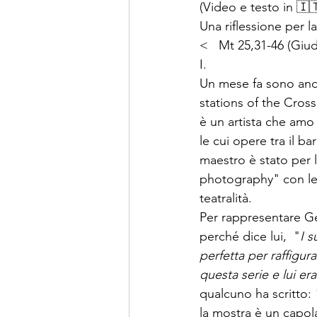
(Video e testo in 🇮🇹
Una riflessione per
<   Mt 25,31-46 (Giudi
I.
Un mese fa sono anda
stations of the Cros
è un artista che amo 
le cui opere tra il ba
maestro è stato per 
photography" con le s
teatralità.
Per rappresentare Ge
perché dice lui,  "
I s
perfetta per raffigur
questa serie e lui e
qualcuno ha scritto: 
la mostra è un capola