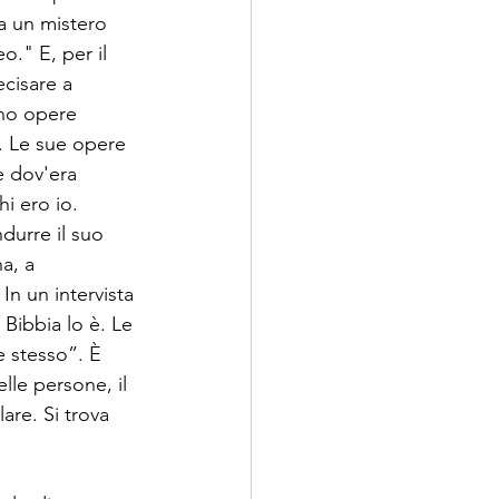
a un mistero 
." E, per il 
ecisare a 
ono opere 
 Le sue opere 
e dov'era 
hi ero io.
durre il suo 
a, a 
In un intervista 
Bibbia lo è. Le 
e stesso”. È 
elle persone, il 
are. Si trova 