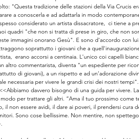
to: "Questa tradizione delle stazioni della Via Crucis er
rare a conoscerla e ad adattarla in modo contemporaneo
 spesso considerato un artista dissacratore,  ci tiene a pr
uoi quadri "che non si tratta di prese in giro, che non s
ste immagini onorano Gesù". E sono d'accordo con lui.
attraggono soprattutto i giovani che a quell'inaugurazion
ista,  erano accorsi a centinaia. L'unico coi capelli bianc
un altro commentarista, diventa "un espediente per ricon
attutto di giovani), a un rispetto e ad un’adorazione divin
le necessaria per vivere le grandi crisi dei nostri tempi". 
<<Abbiamo davvero bisogno di una guida per vivere. La 
 modo per trattare gli altri. “Ama il tuo prossimo come t
, il non essere avidi, il dare ai poveri, il prendersi cura d
enitori. Sono cose bellissime. Non mentire, non spettegol
>.