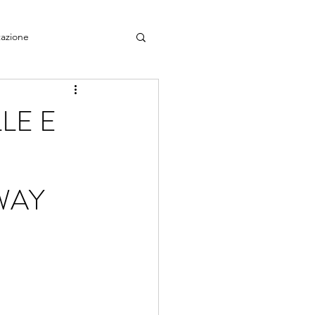
azione
LE E
WAY