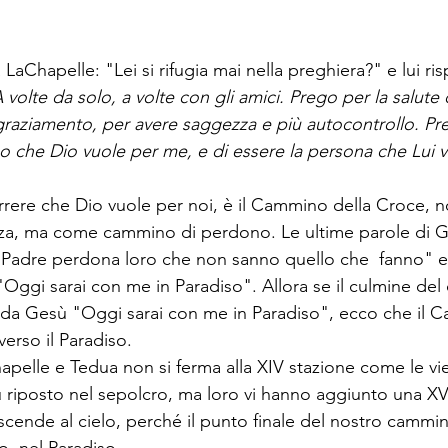
LaChapelle: "Lei si rifugia mai nella preghiera?" e lui ri
volte da solo, a volte con gli amici. Prego per la salute 
ngraziamento, per avere saggezza e più autocontrollo. Pr
o che Dio vuole per me, e di essere la persona che Lui v
rere che Dio vuole per noi, è il Cammino della Croce, 
za, ma come cammino di perdono. Le ultime parole di Ge
"Padre perdona loro che non sanno quello che  fanno" e
"Oggi sarai con me in Paradiso". Allora se il culmine de
e da Gesù "Oggi sarai con me in Paradiso", ecco che il 
erso il Paradiso.
apelle e Tedua non si ferma alla XIV stazione come le vie
ù riposto nel sepolcro, ma loro vi hanno aggiunto una XV
scende al cielo, perché il punto finale del nostro cammi