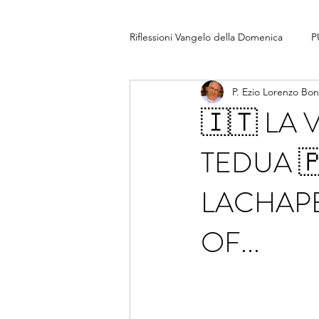
Riflessioni Vangelo della Domenica
P
P. Ezio Lorenzo Bo
🇮🇹 LA 
TEDUA 
LACHAPE
OF...