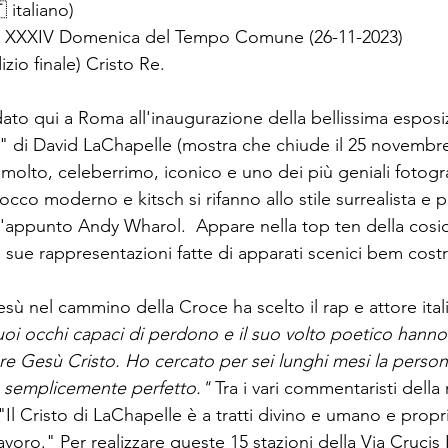
 italiano)
 la XXXIV Domenica del Tempo Comune (26-11-2023)
zio finale) Cristo Re.
to qui a Roma all'inaugurazione della bellissima esposi
s" di David LaChapelle (mostra che chiude il 25 novembre
molto, celeberrimo, iconico e uno dei più geniali fotograf
rocco moderno e kitsch si rifanno allo stile surrealista e 
l'appunto Andy Wharol.  Appare nella top ten della cosi
ue rappresentazioni fatte di apparati scenici bem costrui
sù nel cammino della Croce ha scelto il rap e attore ital
uoi occhi capaci di perdono e il suo volto poetico hanno l
are Gesù Cristo. Ho cercato per sei lunghi mesi la person
ra semplicemente perfetto." 
Tra i vari commentaristi della
"Il Cristo di LaChapelle è a tratti divino e umano e prop
voro." Per realizzare queste 15 stazioni della Via Crucis