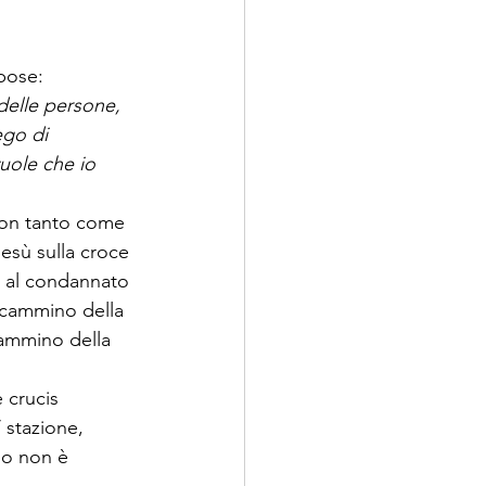
spose:
delle persone, 
ego di 
uole che io 
non tanto come 
sù sulla croce 
 al condannato 
l cammino della 
Cammino della 
 crucis 
 stazione, 
no non è 