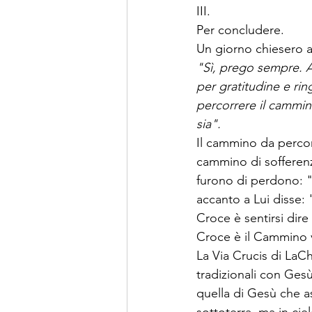
III.
Per concludere.
Un giorno chiesero a 
"Sì, prego sempre. A 
per gratitudine e ri
percorrere il cammin
sia".
Il cammino da percor
cammino di sofferen
furono di perdono: 
accanto a Lui disse: 
Croce è sentirsi dir
Croce è il Cammino v
La Via Crucis di LaCh
tradizionali con Ges
quella di Gesù che a