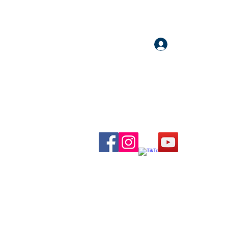
Accedi
llow me on Facebook, Instagram, TikTok and YouTube
rational content, reflections, exclusive reels and videos!