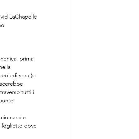
vid LaChapelle
no
omenica, prima 
ella 
rcoledì sera (o 
iacerebbe 
averso tutti i 
ppunto 
 mio canale 
 foglietto dove 