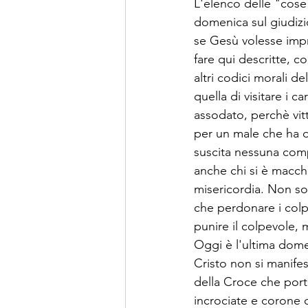
L'elenco delle "cose 
domenica sul giudizi
se Gesù volesse impr
fare qui descritte, c
altri codici morali d
quella di visitare i c
assodato, perchè vit
per un male che ha d
suscita nessuna comp
anche chi si è macchi
misericordia. Non so
che perdonare i colpe
punire il colpevole, 
Oggi è l'ultima domen
Cristo non si manife
della Croce che porta
incrociate e corone d