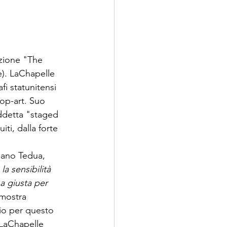
zione "The 
). LaChapelle 
i statunitensi 
pop-art. Suo 
ddetta "staged 
ti, dalla forte 
iano Tedua, 
a sensibilità 
a giusta per 
 mostra 
rio per questo 
 LaChapelle 