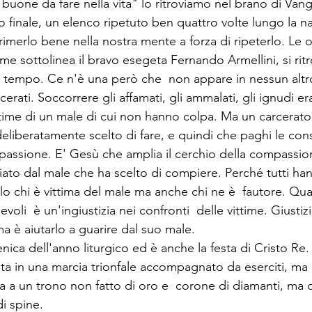
buone da fare nella vita" lo ritroviamo nel brano di Vang
o finale, un elenco ripetuto ben quattro volte lungo la n
imerlo bene nella nostra mente a forza di ripeterlo. Le
ome sottolinea il bravo esegeta Fernando Armellini, si rit
el tempo. Ce n'è una però che  non appare in nessun altro
arcerati. Soccorrere gli affamati, gli ammalati, gli ignudi e
time di un male di cui non hanno colpa. Ma un carcerat
eliberatamente scelto di fare, e quindi che paghi le c
assione. E' Gesù che amplia il cerchio della compassio
ato dal male che ha scelto di compiere. Perché tutti hann
lo chi è vittima del male ma anche chi ne è  fautore. Qu
voli  è un'ingiustizia nei confronti  delle vittime. Giustiz
ma è aiutarlo a guarire dal suo male.
ica dell'anno liturgico ed è anche la festa di Cristo Re. 
sta in una marcia trionfale accompagnato da eserciti, m
 a un trono non fatto di oro e  corone di diamanti, ma di
i spine.