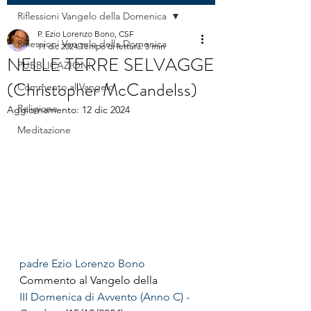
Riflessioni Vangelo della Domenica
P. Ezio Lorenzo Bono, CSF
Riflessioni Vangelo della Domenica
11 dic 2024
Tempo di lettura: 3 min
NELLE TERRE SELVAGGE
PUBBLICAZIONI
(Christopher McCandelss)
Commento al Vangelo
Religione
Aggiornamento:
12 dic 2024
Meditazione
padre Ezio Lorenzo Bono
Commento al Vangelo della
III Domenica di Avvento (Anno C) - 