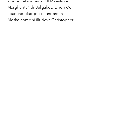
amore nel romanzo “Il Maestro e 
Margherita” di Bulgàkov. E non c'è 
neanche bisogno di andare in 
Alaska come si illudeva Christopher 
McCandless.
La felicità è una cosa semplice. 
Sembra che il termine felicità venga 
dal greco “thele” mammella, e 
quindi legata all'immagine 
dell'appagamento del bambino che 
succhia il latte dal seno materno. 
Costa poco o niente, come una 
carezza, un sorriso, una buona 
parola. La felicità consiste in 
semplici gesti di attenzione e di 
amore verso gli altri.
Se la felicità che cerchiamo è molto 
cara, allora stiamo attenti, perché 
come ammoniva Chateaubriand, 