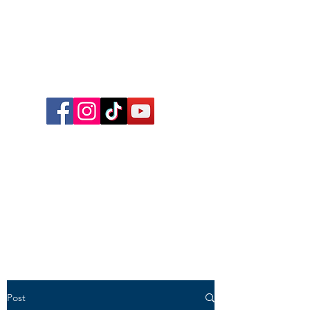
Follow me on Facebook,
Instagram, TikTok and YouTube
for inspirational content,
reflections, exclusive reels and
videos!
Post