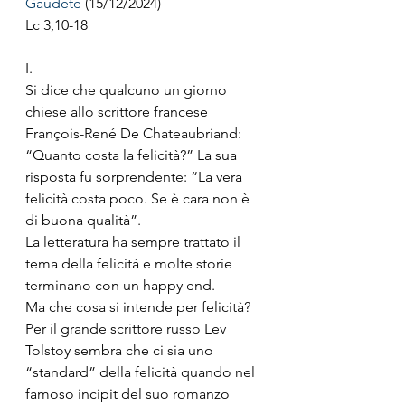
Gaudete
 (15/12/2024)
Lc 3,10-18
I.
Si dice che qualcuno un giorno 
chiese allo scrittore francese 
François-René De Chateaubriand: 
“Quanto costa la felicità?” La sua 
risposta fu sorprendente: “La vera 
felicità costa poco. Se è cara non è 
di buona qualità”.
La letteratura ha sempre trattato il 
tema della felicità e molte storie 
terminano con un happy end.
Ma che cosa si intende per felicità? 
Per il grande scrittore russo Lev 
Tolstoy sembra che ci sia uno 
“standard” della felicità quando nel 
famoso incipit del suo romanzo 