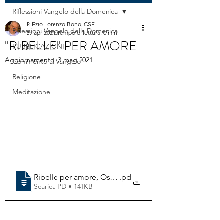
Riflessioni Vangelo della Domenica
P. Ezio Lorenzo Bono, CSF
Riflessioni Vangelo della Domenica
29 apr 2021
Tempo di lettura: 0 min
"RIBELLE" PER AMORE
PUBBLICAZIONI
Aggiornamento:
3 mag 2021
Commento al Vangelo
Religione
Meditazione
Ribelle per amore, Osservatore Romano
.pd
Scarica PD • 141KB