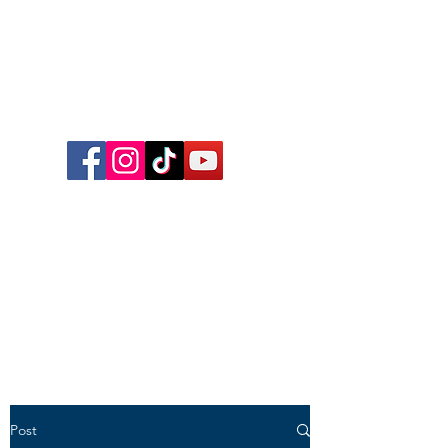
Follow me on Facebook,
Instagram, TikTok and YouTube
for inspirational content,
reflections, exclusive reels and
videos!
Post