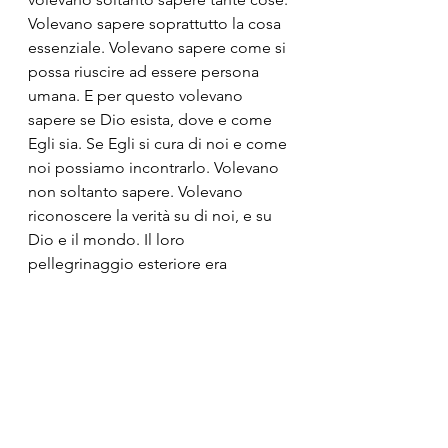
Volevano sapere soprattutto la cosa 
essenziale. Volevano sapere come si 
possa riuscire ad essere persona 
umana. E per questo volevano 
sapere se Dio esista, dove e come 
Egli sia. Se Egli si cura di noi e come 
noi possiamo incontrarlo. Volevano 
non soltanto sapere. Volevano 
riconoscere la verità su di noi, e su 
Dio e il mondo. Il loro 
pellegrinaggio esteriore era 
espressione del loro essere 
interiormente in cammino, 
dell'interiore pellegrinaggio del 
loro cuore. Erano uomini che 
cercavano Dio e, in definitiva, erano 
in cammino verso di Lui. Erano 
ricercatori di Dio».