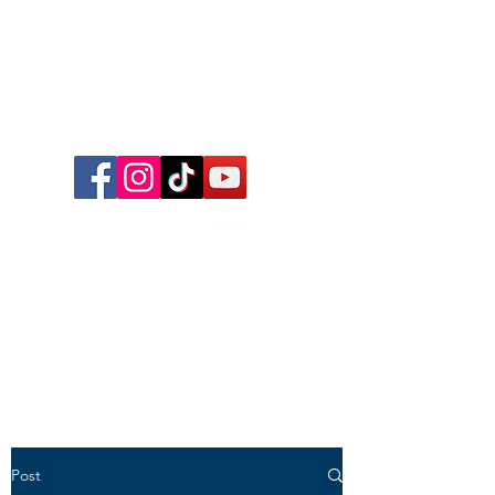
Follow me on Facebook,
Instagram, TikTok and YouTube
for inspirational content,
reflections, exclusive reels and
videos!
Post