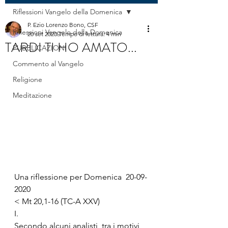
Riflessioni Vangelo della Domenica
P. Ezio Lorenzo Bono, CSF
Riflessioni Vangelo della Domenica
20 set 2020
Tempo di lettura: 4 min
TARDI TI HO AMATO...
PUBBLICAZIONI
Commento al Vangelo
Religione
Meditazione
Una riflessione per Domenica  20-09-
2020
< Mt 20,1-16 (TC-A XXV)
I.
Secondo alcuni analisti, tra i motivi 