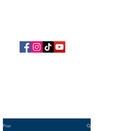
Follow me on Facebook,
Instagram, TikTok and YouTube
for inspirational content,
reflections, exclusive reels and
videos!
Post