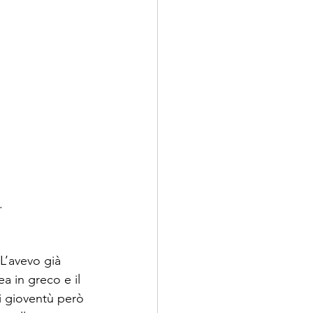
.
 L’avevo già 
a in greco e il 
di gioventù però 