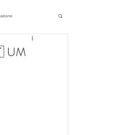
azione
 UM