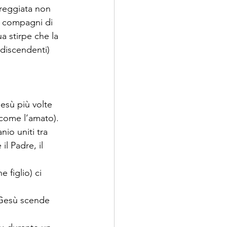
reggiata non 
i compagni di 
a stirpe che la 
discendenti) 
sù più volte 
 come l’amato). 
nio uniti tra 
l Padre, il 
 figlio) ci 
 Gesù scende 