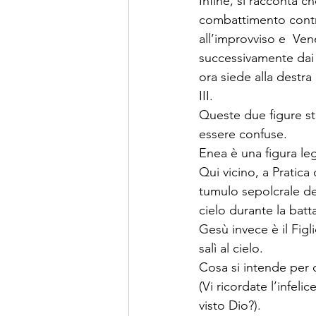
Infine, si racconta 
combattimento contr
all’improvviso e  Ve
successivamente dai
ora siede alla destra
III.
Queste due figure s
essere confuse.
Enea è una figura leg
Qui vicino, a Pratica
tumulo sepolcrale del
cielo durante la batta
Gesù invece è il Figli
salì al cielo. 
Cosa si intende per ci
(Vi ricordate l’infel
visto Dio?). 