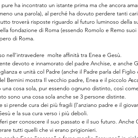
he pure ha incontrato un istante prima ma che ancora ama
mmeno una parola), al perché ha dovuto perdere tanti car
to troverà risposte riguardo al futuro luminoso della su
nella fondazione di Roma (essendo Romolo e Remo suoi 
impero di Roma.
 nell’intravedere  molte affinità tra Enea e Gesù.
nte devoto e innamorato del padre Anchise, e anche Ge
glianza e unità col Padre (anche il Padre parla del Figlio
del Bernini mostra Il vecchio padre, Enea e il piccolo Asca
 una cosa sola, pur essendo ognuno distinto, così come i
anto sono una cosa sola anche se 3 persone distinte. 
si prende cura dei più fragili (l’anziano padre e il giovane
Gesù e la sua cura verso i più deboli.
feri per conoscere il suo passato e il suo futuro. Anche
erare tutti quelli che vi erano prigionieri.