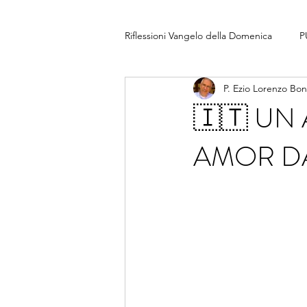
Riflessioni Vangelo della Domenica
P
P. Ezio Lorenzo Bo
🇮🇹 UN
AMOR D