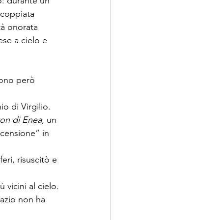
o: durante un 
scoppiata 
tà onorata 
se a cielo e 
vono però 
 di Virgilio. 
on di Enea, 
un 
scensione” in 
eri, risuscitò e 
vicini al cielo. 
pazio non ha 