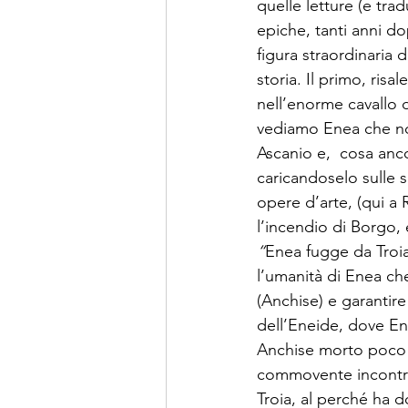
quelle letture (e tra
epiche, tanti anni do
figura straordinaria
storia. Il primo, risa
nell’enorme cavallo 
vediamo Enea che non
Ascanio e,  cosa anco
caricandoselo sulle 
opere d’arte, (qui a
l’incendio di Borgo, 
“
Enea fugge da Troi
l’umanità di Enea ch
(Anchise) e garantire
dell’Eneide, dove En
Anchise morto poco pr
commovente incontro E
Troia, al perché ha 