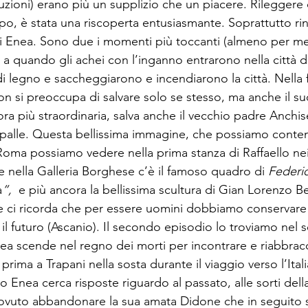
duzioni) erano più un supplizio che un piacere. Rileggere 
po, è stata una riscoperta entusiasmante. Soprattutto rin
 di Enea. Sono due i momenti più toccanti (almeno per me
le a quando gli achei con l’inganno entrarono nella città d
di legno e saccheggiarono e incendiarono la città. Nella
 si preoccupa di salvare solo se stesso, ma anche il suo
ra più straordinaria, salva anche il vecchio padre Anchis
spalle. Questa bellissima immagine, che possiamo contem
 Roma possiamo vedere nella prima stanza di Raffaello nei
e nella Galleria Borghese c’è il famoso quadro di 
Federic
a
”, 
 e più ancora la bellissima scultura di Gian Lorenzo Be
e ci ricorda che per essere uomini dobbiamo conservare 
 il futuro (Ascanio). Il secondo episodio lo troviamo nel s
ea scende nel regno dei morti per incontrare e riabbracc
ima a Trapani nella sosta durante il viaggio verso l’Itali
nea cerca risposte riguardo al passato, alle sorti della 
dovuto abbandonare la sua amata Didone che in seguito si