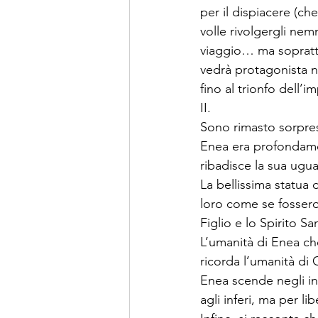
per il dispiacere (c
volle rivolgergli ne
viaggio… ma soprattut
vedrà protagonista 
fino al trionfo dell’
II.
Sono rimasto sorpreso
Enea era profondame
ribadisce la sua ugua
La bellissima statua 
loro come se fossero
Figlio e lo Spirito S
L’umanità di Enea che 
ricorda l’umanità di 
Enea scende negli in
agli inferi, ma per lib