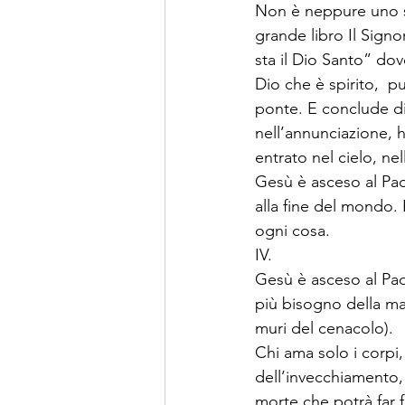
Non è neppure uno st
grande libro Il Signor
sta il Dio Santo” dov
Dio che è spirito,  p
ponte. E conclude d
nell’annunciazione, h
entrato nel cielo, ne
Gesù è asceso al Padr
alla fine del mondo. 
ogni cosa.
IV. 
Gesù è asceso al Pad
più bisogno della mat
muri del cenacolo).
Chi ama solo i corpi,
dell’invecchiamento,
morte che potrà far f