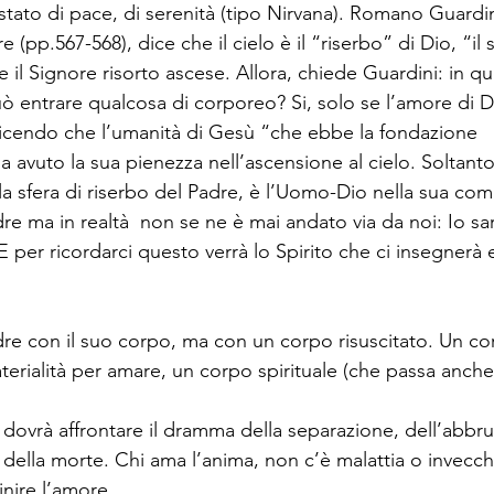
ato di pace, di serenità (tipo Nirvana). Romano Guardin
e (pp.567-568), dice che il cielo è il “riserbo” di Dio, “il 
e il Signore risorto ascese. Allora, chiede Guardini: in q
uò entrare qualcosa di corporeo? Si, solo se l’amore di D
icendo che l’umanità di Gesù “che ebbe la fondazione 
a avuto la sua pienezza nell’ascensione al cielo. Soltanto
lla sfera di riserbo del Padre, è l’Uomo-Dio nella sua com
e ma in realtà  non se ne è mai andato via da noi: Io sar
E per ricordarci questo verrà lo Spirito che ci insegnerà 
re con il suo corpo, ma con un corpo risuscitato. Un c
erialità per amare, un corpo spirituale (che passa anche 
 dovrà affrontare il dramma della separazione, dell’abbr
 della morte. Chi ama l’anima, non c’è malattia o invecc
inire l’amore.