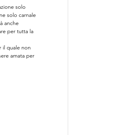
azione solo 
ne solo carnale 
rà anche 
e per tutta la 
 il quale non 
sere amata per 