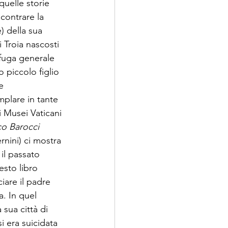
quelle storie 
contrare la 
) della sua 
i Troia nascosti 
 fuga generale 
 piccolo figlio 
e 
plare in tante 
 Musei Vaticani 
o Barocci 
rnini) ci mostra 
il passato 
esto libro 
iare il padre 
a. In quel 
sua città di 
 era suicidata 