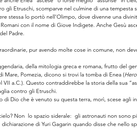
che anche Enea “ascese” o forse meglio “assunse” in ciel
o gli Etruschi, scomparve nel culmine di una tempesta 
nere stessa lo portò nell’Olimpo, dove divenne una divini
 Romani con il nome di Giove Indigete. Anche Gesù asce
 del Padre.
traordinarie, pur avendo molte cose in comune, non de
gendaria, della mitologia greca e romana, frutto del genio
 di Mare, Pomezia, dicono si trovi la tomba di Enea (
Hero
 VII a.C.). Questo contraddirebbe la storia della sua “a
glia contro gli Etruschi. 
o di Dio che è venuto su questa terra, morì, scese agli inf
elo? Non  lo spazio siderale:  gli astronauti non sono più 
ice dichiarazione di Yuri Gagarin quando disse che nello s