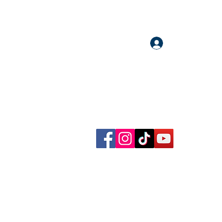
Accedi
llow me on Facebook, Instagram, TikTok and YouTube
rational content, reflections, exclusive reels and videos!