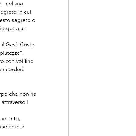
i  nel suo 
segreto in cui 
uesto segreto di 
io getta un 
 il Gesù Cristo 
piutezza”. 
ò con voi fino 
e ricorderà 
orpo che non ha 
attraverso i 
utimento, 
hiamento o 