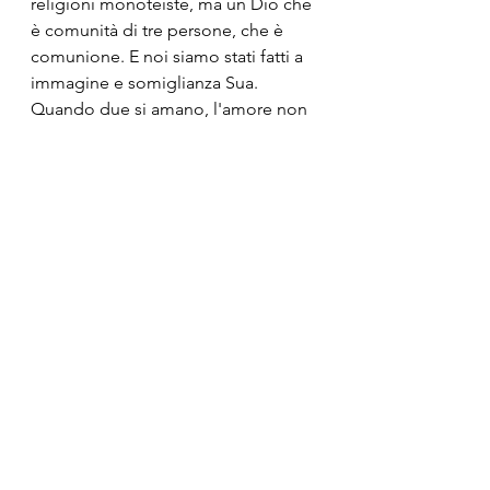
religioni monoteiste, ma un Dio che 
è comunità di tre persone, che è 
comunione. E noi siamo stati fatti a 
immagine e somiglianza Sua.
Quando due si amano, l'amore non 
rimane rinchiuso tra i due amanti 
altrimenti rinsecchirebbe in breve 
tempo, ma deve generare qualcosa 
al di fuori di sè, che può essere il 
figlio (biologico o adottato) o altre 
persone da amare, perché da ogni 
relazione d'amore si genera sempre 
qualcosa di nuovo: in amore uno 
più uno fa sempre tre.
III.
In conclusione.  A Renato Russo che 
chiede con insistenza “Chi ha 
inventato l’amore? Dimmelo per 
favore” io rispondo: Caro Renato, 