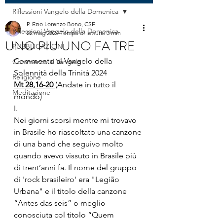
Riflessioni Vangelo della Domenica
P. Ezio Lorenzo Bono, CSF
Riflessioni Vangelo della Domenica
22 mag 2024
Tempo di lettura: 3 min
UNO PIU UNO FA TRE
PUBBLICAZIONI
Commento al Vangelo della 
Commento al Vangelo
Solennità della Trinità 2024
Religione
Mt 28,16-20 
(Andate in tutto il 
Meditazione
mondo)
I.
Nei giorni scorsi mentre mi trovavo 
in Brasile ho riascoltato una canzone 
di una band che seguivo molto 
quando avevo vissuto in Brasile più 
di trent’anni fa. Il nome del gruppo 
di 'rock brasileiro' era "Legião 
Urbana" e il titolo della canzone 
“Antes das seis” o meglio 
conosciuta col titolo “Quem 