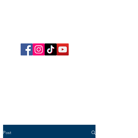
Follow me on Facebook,
Instagram, TikTok and YouTube
for inspirational content,
reflections, exclusive reels and
videos!
Post