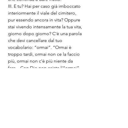
III. E tu? Hai per caso già imboccato 
interiormente il viale del cimitero, 
pur essendo ancora in vita? Oppure 
stai vivendo intensamente la tua vita, 
giorno dopo giorno? C'è una parola 
che devi cancellare dal tuo 
vocabolario: “ormai”. “Ormai è 
troppo tardi, ormai non ce la faccio 
più, ormai non c'è più niente da 
fare... Con Dio non esiste l'“ormai”. 
Come Elisabetta e Zaccaria, anche 
tu sei chiamato a generare vita, 
speranza, amore attorno a te, fino 
all'ultimo giorno. Impossibile? Forse 
per te. Ma non per Dio. Perché nulla 
è impossibile a Dio.