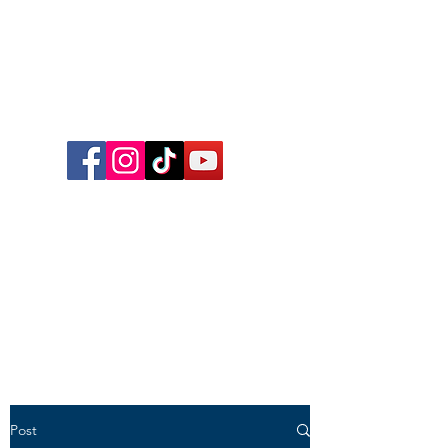
Follow me on Facebook,
Instagram, TikTok and YouTube
for inspirational content,
reflections, exclusive reels and
videos!
Post