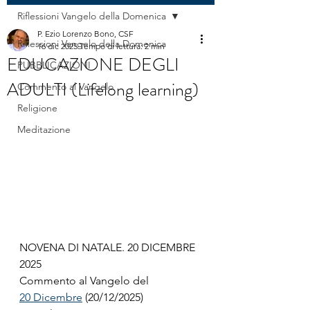
Riflessioni Vangelo della Domenica
P. Ezio Lorenzo Bono, CSF
Riflessioni Vangelo della Domenica
16 dic 2025
Tempo di lettura: 2 min
EDUCAZIONE DEGLI
PUBBLICAZIONI
ADULTI (Lifelong learning)
Commento al Vangelo
Religione
Meditazione
NOVENA DI NATALE. 20 DICEMBRE 
2025
Commento al Vangelo del
20 Dicembre
 (20/12/2025)