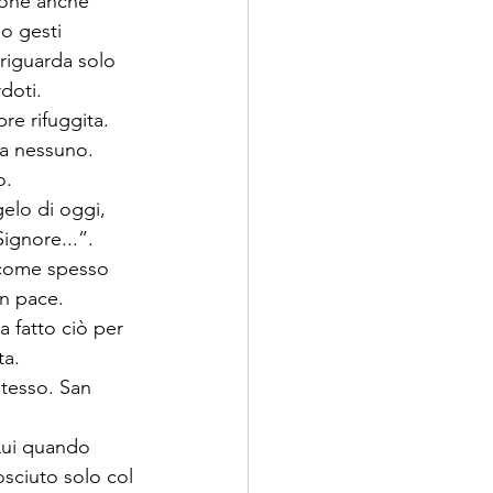
sone anche 
o gesti 
 riguarda solo 
doti.
re rifuggita.
 a nessuno. 
o.
elo di oggi, 
ignore...”.
 come spesso 
in pace.
 fatto ciò per 
ta.
tesso. San 
Lui quando 
sciuto solo col 