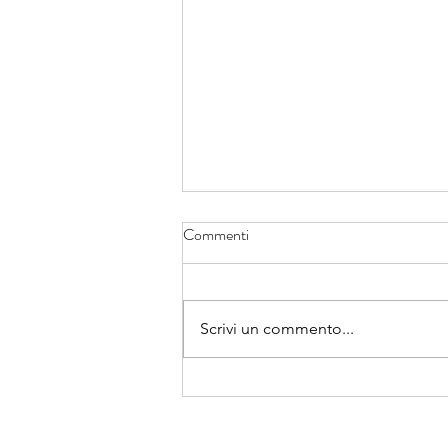
Commenti
Scrivi un commento...
CON CHI STAI NAVIGANDO?
[In Italiano, English, Português]