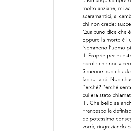
I. Rimango sempre u
molto anziane, mi ac
scaramantici, si camb
chi non crede: succed
Qualcuno dice che è 
Eppure la morte è l'u
Nemmeno l'uomo più 
II. Proprio per ques
parole che noi sacer
Simeone non chiede 
fanno tanti. Non chi
Perché? Perché sente 
cui era stato chiamat
III. Che bello se an
Francesco la definis
Se potessimo consegn
vorrà, ringraziando 