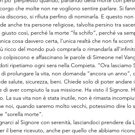
n po' perplesso quando, parlando della morte con per
corgo che molte non ne vogliono sentire parlare. Si fann
ia discorso, si rifiuta perfino di nominarla. E questo non
e anche tra persone religiose, talvolta persino tra sacer
giusto così, perché la morte “fa schifo”, perché va semp
nica cosa davvero certa, l'unica realtà che non fa sconti
ricco del mondo può comprarla o rimandarla all'infinit
to colpiscono e affascinano le parole di Simeone nel Vang
doti ripetiamo ogni sera nella Compieta. “Ora lasciamo S
di prolungare la vita, non domanda “ancora un anno”,
ede salute, sicurezza, beni. Chiede solo di poter andare 
di aver compiuto la sua missione. Ha visto il Signore. Ha
o. La sua vita non è stata inutile, non è rimasta incompiu
che noi, quando saremo molto vecchi, potessimo dire lo s
ce “sorella morte”.
arci al Signore con serenità, lasciandoci prendere da 
per il bene ricevuto, anche per quello che abbiamo ricono