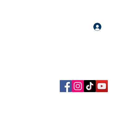
Accedi
llow me on Facebook, Instagram, TikTok and YouTube
rational content, reflections, exclusive reels and videos!