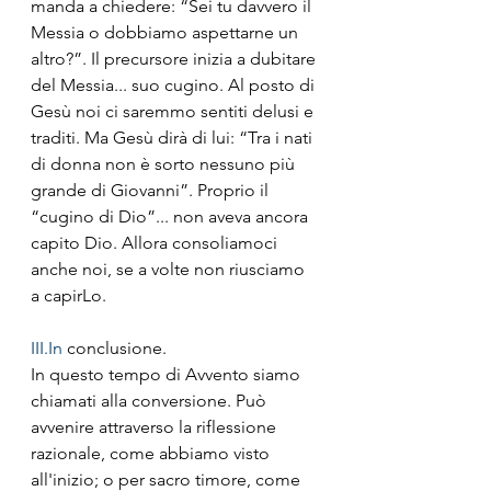
manda a chiedere: “Sei tu davvero il 
Messia o dobbiamo aspettarne un 
altro?”. Il precursore inizia a dubitare 
del Messia... suo cugino. Al posto di 
Gesù noi ci saremmo sentiti delusi e 
traditi. Ma Gesù dirà di lui: “Tra i nati 
di donna non è sorto nessuno più 
grande di Giovanni”. Proprio il 
“cugino di Dio”... non aveva ancora 
capito Dio. Allora consoliamoci 
anche noi, se a volte non riusciamo 
a capirLo.
III.In
 conclusione.
In questo tempo di Avvento siamo 
chiamati alla conversione. Può 
avvenire attraverso la riflessione 
razionale, come abbiamo visto 
all'inizio; o per sacro timore, come 