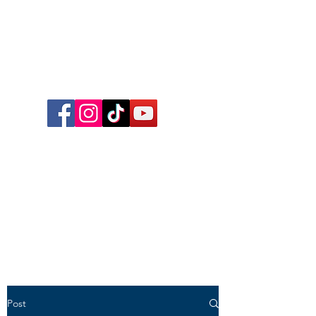
Follow me on Facebook,
Instagram, TikTok and YouTube
for inspirational content,
reflections, exclusive reels and
videos!
Post