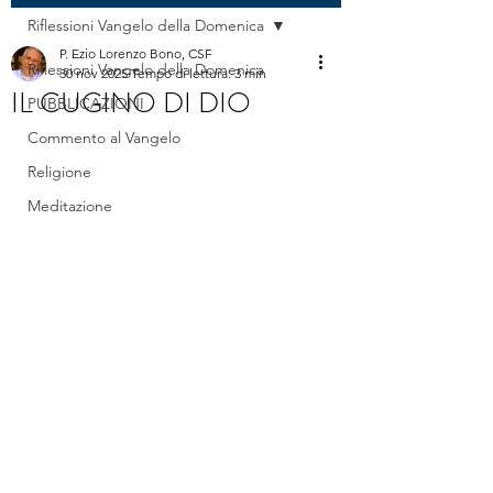
Riflessioni Vangelo della Domenica
P. Ezio Lorenzo Bono, CSF
Riflessioni Vangelo della Domenica
30 nov 2025
Tempo di lettura: 3 min
IL CUGINO DI DIO
PUBBLICAZIONI
Commento al Vangelo
Religione
Meditazione