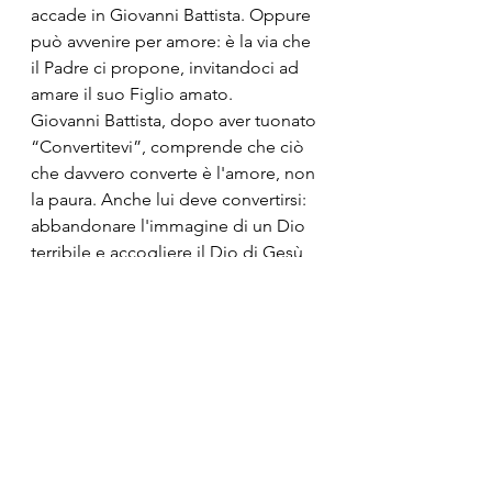
accade in Giovanni Battista. Oppure 
può avvenire per amore: è la via che 
il Padre ci propone, invitandoci ad 
amare il suo Figlio amato.
Giovanni Battista, dopo aver tuonato 
“Convertitevi”, comprende che ciò 
che davvero converte è l'amore, non 
la paura. Anche lui deve convertirsi: 
abbandonare l'immagine di un Dio 
terribile e accogliere il Dio di Gesù 
Cristo, il Dio Gesù Cristo.
Giovanni, il “cugino di Dio”, si sarà 
sciolto in un brodo di giuggiole 
quando ha capito che, più che 
essere cugini di Dio, vale 
infinitamente di più essere suoi 
amanti.