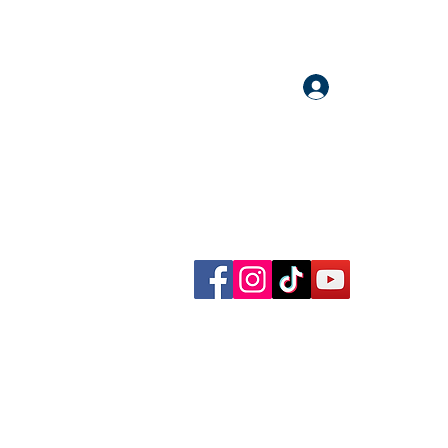
Accedi
llow me on Facebook, Instagram, TikTok and YouTube
rational content, reflections, exclusive reels and videos!