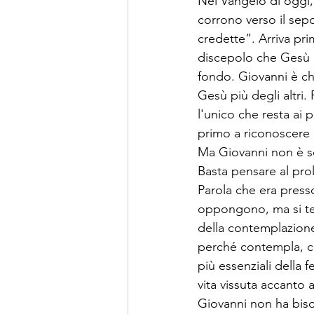
Nel Vangelo di oggi,
corrono verso il sep
credette”. Arriva pri
discepolo che Gesù am
fondo. Giovanni è c
Gesù più degli altri
l'unico che resta ai 
primo a riconoscere il
Ma Giovanni non è sol
Basta pensare al prol
Parola che era presso
oppongono, ma si ten
della contemplazione
perché contempla, cr
più essenziali della 
vita vissuta accanto 
Giovanni non ha biso