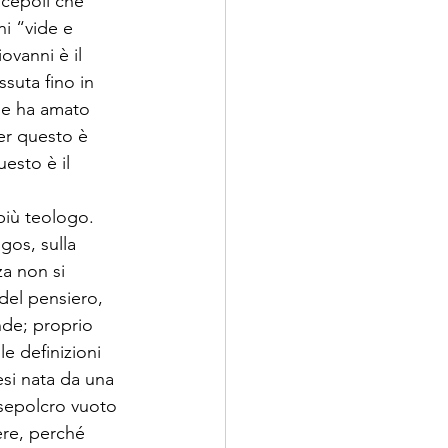
scepoli che 
i “vide e 
ovanni è il 
suta fino in 
he ha amato 
er questo è 
esto è il 
più teologo. 
gos, sulla 
za non si 
del pensiero, 
de; proprio 
e definizioni 
esi nata da una 
 sepolcro vuoto 
re, perché 