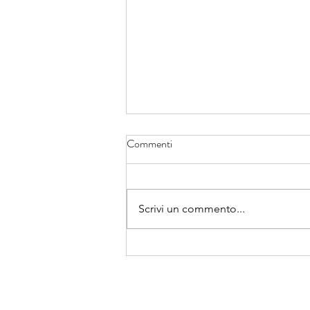
Commenti
Scrivi un commento...
CON CHI STAI NAVIGANDO?
[In Italiano, English, Português]