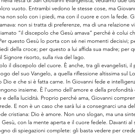
 nella festa di San Giovanni evangelista, vediamo due di
olcro vuoto. Entrambi vedono le stesse cose, ma Giovann
ma non solo con i piedi, ma con il cuore e con la fede. Gi
ava: non si tratta di preferenze, ma di una relazione vis
hiamato “il discepolo che Gesù amava” perché è colui c
. Per questo Gesù lo porta con sé nei momenti decisivi; p
piedi della croce; per questo a lui affida sua madre; per qu
 Signore risorto, sulla riva del lago.
o il discepolo del cuore. È anche, tra gli evangelisti, il 
ogo del suo Vangelo, a quella riflessione altissima sul Lo
 Dio e che si è fatta carne. In Giovanni fede e intelligen
gono insieme. È l'uomo dell'amore e della profondità 
 e della lucidità. Proprio perché ama, Giovanni compren
ede. E non è un caso che sarà lui a consegnarci una dell
fede cristiana: Dio è amore. Non uno slogan, ma una sint
a Gesù, con la mente aperta e il cuore fedele. Davanti al
gno di spiegazioni complete: gli basta vedere per crede