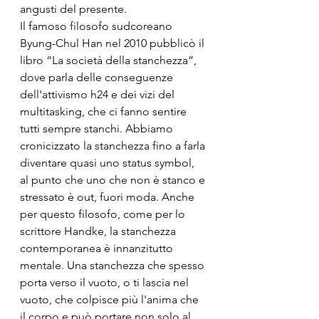
angusti del presente.
Il famoso filosofo sudcoreano 
Byung-Chul Han nel 2010 pubblicò il 
libro “La società della stanchezza”, 
dove parla delle conseguenze 
dell'attivismo h24 e dei vizi del 
multitasking, che ci fanno sentire 
tutti sempre stanchi. Abbiamo 
cronicizzato la stanchezza fino a farla 
diventare quasi uno status symbol, 
al punto che uno che non è stanco e 
stressato è out, fuori moda. Anche 
per questo filosofo, come per lo 
scrittore Handke, la stanchezza 
contemporanea è innanzitutto 
mentale. Una stanchezza che spesso 
porta verso il vuoto, o ti lascia nel 
vuoto, che colpisce più l'anima che 
il corpo e può portare non solo al 