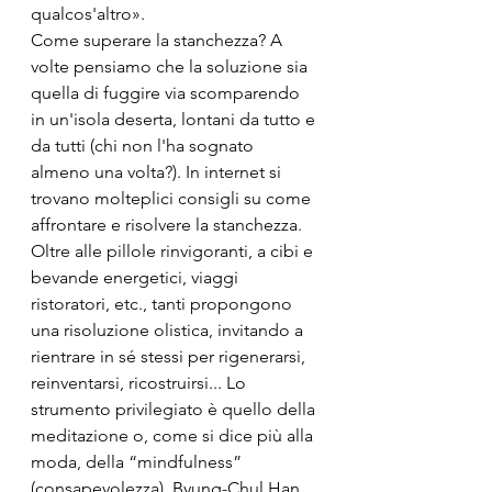
qualcos'altro».
Come superare la stanchezza? A 
volte pensiamo che la soluzione sia 
quella di fuggire via scomparendo 
in un'isola deserta, lontani da tutto e 
da tutti (chi non l'ha sognato 
almeno una volta?). In internet si 
trovano molteplici consigli su come 
affrontare e risolvere la stanchezza. 
Oltre alle pillole rinvigoranti, a cibi e 
bevande energetici, viaggi 
ristoratori, etc., tanti propongono 
una risoluzione olistica, invitando a 
rientrare in sé stessi per rigenerarsi, 
reinventarsi, ricostruirsi... Lo 
strumento privilegiato è quello della 
meditazione o, come si dice più alla 
moda, della “mindfulness” 
(consapevolezza). Byung-Chul Han 