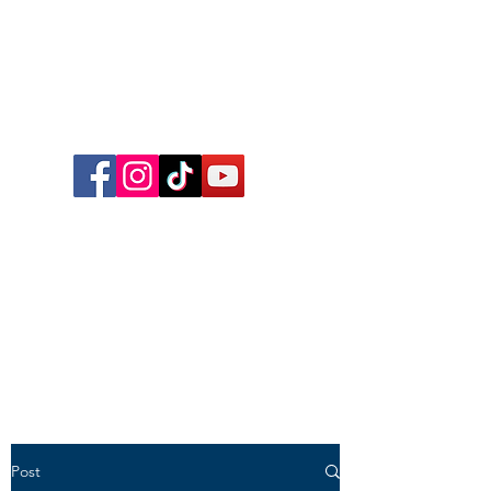
Follow me on Facebook,
Instagram, TikTok and YouTube
for inspirational content,
reflections, exclusive reels and
videos!
Post